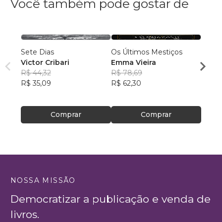
Você também pode gostar de
Sete Dias
Os Últimos Mestiços
10 Mi
Victor Cribari
Emma Vieira
Samu
R$ 44,32
R$ 78,69
R$ 88
R$ 35,09
R$ 62,30
R$ 69
Comprar
Comprar
NOSSA MISSÃO
Democratizar a publicação e venda de
livros.