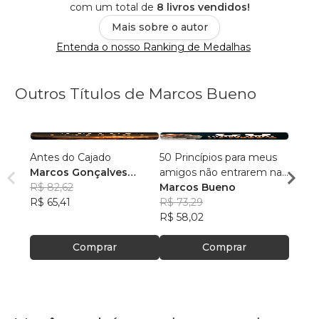
com um total de
8 livros vendidos!
Mais sobre o autor
Entenda o nosso Ranking de Medalhas
Outros Títulos de Marcos Bueno
Antes do Cajado
50 Princípios para meus
Befor
Marcos Gonçalves
amigos não entrarem na
Staff
Bueno
R$ 82,62
merda
Marcos Bueno
Marc
R$ 65,41
R$ 73,29
R$ 79
R$ 58,02
R$ 63
Comprar
Comprar