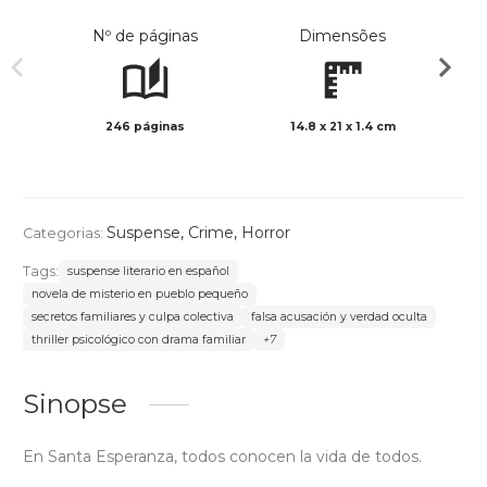
Nº de páginas
Dimensões
246 páginas
14.8 x 21 x 1.4 cm
Preto 
Suspense
,
Crime
,
Horror
Categorias:
Tags:
suspense literario en español
novela de misterio en pueblo pequeño
secretos familiares y culpa colectiva
falsa acusación y verdad oculta
thriller psicológico con drama familiar
+7
Sinopse
En Santa Esperanza, todos conocen la vida de todos.