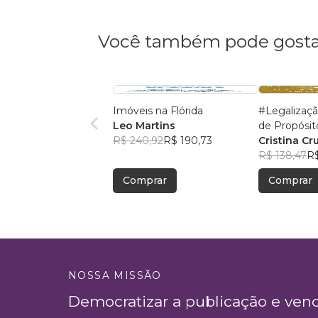
Você também pode gosta
Imóveis na Flórida
#Legalizaç
Leo Martins
de Propósit
R$ 240,92
R$ 190,73
Cristina Cr
R$ 138,47
R$
Comprar
Comprar
NOSSA MISSÃO
Democratizar a publicação e ven