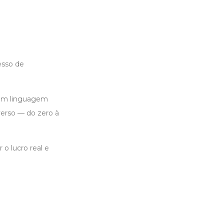
esso de
o em linguagem
erso — do zero à
 o lucro real e