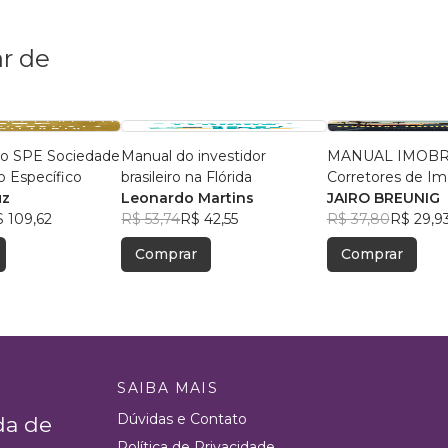
r de
ão SPE Sociedade
Manual do investidor
MANUAL IMOBR
o Específico
brasileiro na Flórida
Corretores de Im
uz
Leonardo Martins
Alta Performanc
JAIRO BREUNIG
 109,62
R$ 53,74
R$ 42,55
R$ 37,80
R$ 29,9
Comprar
Comprar
SAIBA MAIS
Dúvidas e Contato
da de
Política de Privacidade