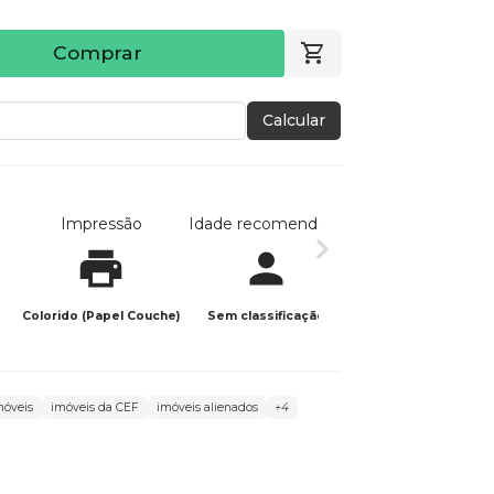
Comprar
Calcular
Impressão
Idade recomendada
Data de publicaç
Colorido (Papel Couche)
Sem classificação
09/06/2026
móveis
imóveis da CEF
imóveis alienados
+4