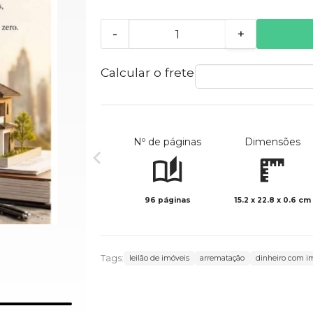
-
+
Calcular o frete
Nº de páginas
Dimensões
96 páginas
15.2 x 22.8 x 0.6 cm
Tags:
leilão de imóveis
arrematação
dinheiro com i