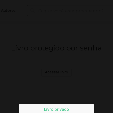
Autores
Livro protegido por senha
Acessar livro
Livro privado