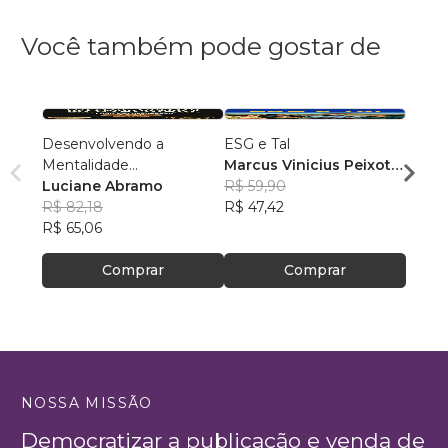
Você também pode gostar de
Desenvolvendo a
ESG e Tal
Guia 
Mentalidade
Marcus Vinicius Peixoto
Dema
Empreendedora
Luciane Abramo
da Silva
R$ 59,90
Alexa
R$ 82,18
R$ 47,42
R$ 88
R$ 65,06
R$ 69
Comprar
Comprar
NOSSA MISSÃO
Democratizar a publicação e venda de