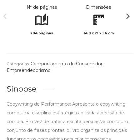
Nº de páginas
Dimensões
284 páginas
14.8 x 21 x 1.6 cm
Preto 
Comportamento do Consumidor
,
Categorias:
Empreendedorismo
Sinopse
Copywriting de Performance: Apresenta o copywriting
como uma disciplina estratégica aplicada à decisão de
compra. Em vez de tratar a escrita persuasiva como um
conjunto de frases prontas, o livro organiza os principais
fundamentos necessários para criar mensagens