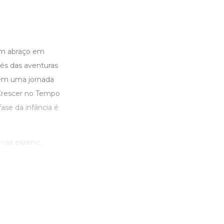
um abraço em
vés das aventuras
 em uma jornada
 "Crescer no Tempo
ase da infância é
mas essenc ...