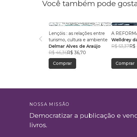
Você também pode gosta
Lençóis : as relações entre
A REFORMA
turismo, cultura e ambiente
Welldrey da
Delmar Alves de Araújo
R$ 53,37
R$ 
R$ 46,36
R$ 36,70
Comprar
Comprar
NOSSA MISSÃO
Democratizar a publicação e ven
livros.