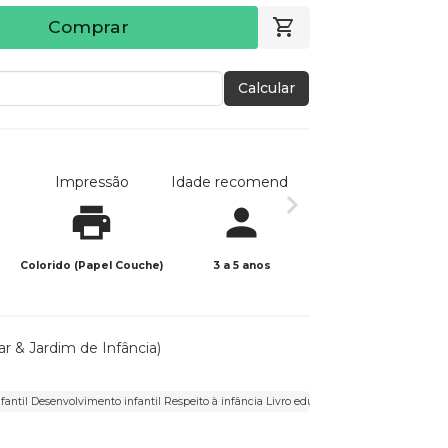
Comprar
Calcular
Impressão
Idade recomendada
Data de publicaç
Colorido (Papel Couche)
3 a 5 anos
09/06/2026
lar & Jardim de Infância)
nfantil Desenvolvimento infantil Respeito à infância Livro educativo Criação consciente