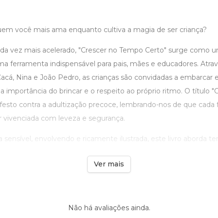
em você mais ama enquanto cultiva a magia de ser criança?
 vez mais acelerado, "Crescer no Tempo Certo" surge como 
ma ferramenta indispensável para pais, mães e educadores. Atra
acá, Nina e João Pedro, as crianças são convidadas a embarcar
 a importância do brincar e o respeito ao próprio ritmo. O título
festo contra a adultização precoce, lembrando-nos de que cada f
r vivenciada com leveza e segurança.
sensível, envolvendo e ricamente ilustrada, este livro aborda te
Ver mais
Não há avaliações ainda.