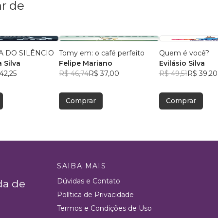
r de
 DO SILÊNCIO
Tomy em: o café perfeito
Quem é você?
 Silva
Felipe Mariano
Evilásio Silva
42,25
R$ 46,74
R$ 37,00
R$ 49,51
R$ 39,20
Comprar
Comprar
SAIBA MAIS
Dúvidas e Contato
da de
Política de Privacidade
Termos e Condições de Uso