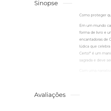
Sinopse
Como proteger qu
Em um mundo cada
forma de livro e u
encantadoras de C
lúdica que celebra
Certo!" é um mani
sagrada e deve se
Com uma narrativa 
Avaliações