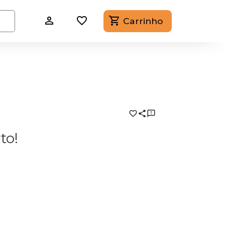
Carrinho
to!