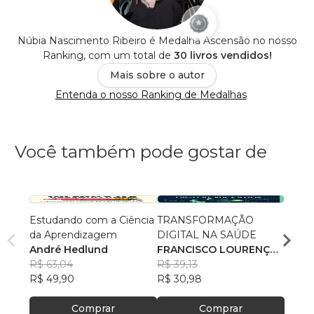
Núbia Nascimento Ribeiro é Medalha Ascensão no nosso
Ranking, com um total de
30 livros vendidos!
Mais sobre o autor
Entenda o nosso Ranking de Medalhas
Você também pode gostar de
Estudando com a Ciência
TRANSFORMAÇÃO
Secret
da Aprendizagem
DIGITAL NA SAÚDE
Carl
André Hedlund
FRANCISCO LOURENÇO
R$ 99
R$ 63,04
DUARTE ARCE JUNIOR
R$ 39,13
R$ 78
R$ 49,90
R$ 30,98
Comprar
Comprar