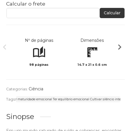
Calcular o frete
Calcular
Nº de páginas
Dimensões
98 páginas
14.7 x 21 x 0.6 cm
Preto 
Ciência
Categorias:
Tags:
o Alcançar maturidade emocional Ter equilíbrio emocional Cultivar silêncio interior 
Sinopse
Em um mundo saturado de ruído e cobranças, encontrar