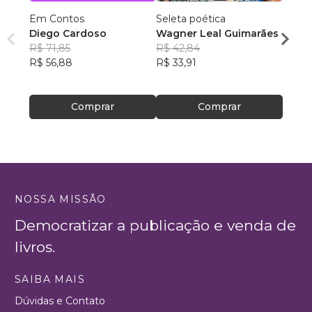
Em Contos
Seleta poética
O que
Diego Cardoso
Wagner Leal Guimarães
enten
R$ 71,85
R$ 42,84
ainda 
Carla
R$ 56,88
R$ 33,91
R$ 57
R$ 45
Comprar
Comprar
NOSSA MISSÃO
Democratizar a publicação e venda de
livros.
SAIBA MAIS
Dúvidas e Contato