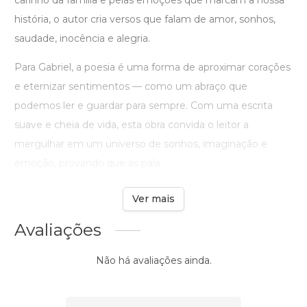
carinho da família e pelas emoções que marcam a nossa
história, o autor cria versos que falam de amor, sonhos,
saudade, inocência e alegria.
Para Gabriel, a poesia é uma forma de aproximar corações
e eternizar sentimentos — como um abraço que
podemos ler e guardar para sempre. Com uma escrita
suave e cheia de vida, esta obra convida o leitor a
mergulhar em um universo de sonhos, imaginação e
emoção, provando que as pala ...
Ver mais
Avaliações
Não há avaliações ainda.