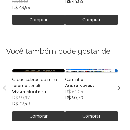
R$ 55,53
R$ 44,85
R$ 68
R$ 43,96
Comprar
Comprar
Você também pode gostar de
O que sobrou de mim
Caminho
AS C
(promocional)
André Naves.:
VENC
Vivian Monteiro
R$ 64,04
ROSA
R$ 59,97
R$ 50,70
R$ 74
R$ 47,48
R$ 59
Comprar
Comprar