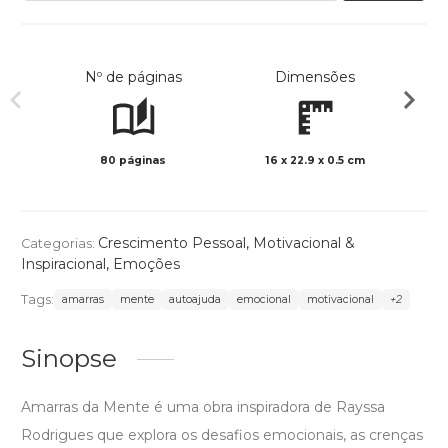
Nº de páginas
Dimensões
80 páginas
16 x 22.9 x 0.5 cm
Col
Crescimento Pessoal
,
Motivacional &
Categorias:
Inspiracional
,
Emoções
Tags:
amarras
mente
autoajuda
emocional
motivacional
+2
Sinopse
Amarras da Mente é uma obra inspiradora de Rayssa
Rodrigues que explora os desafios emocionais, as crenças