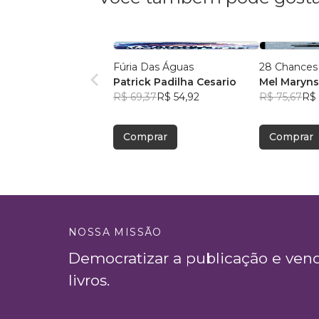
Fúria Das Águas
28 Chances
Patrick Padilha Cesario
Mel Maryn
R$ 69,37
R$ 54,92
R$ 75,67
R$ 
Comprar
Comprar
NOSSA MISSÃO
Democratizar a publicação e ven
livros.