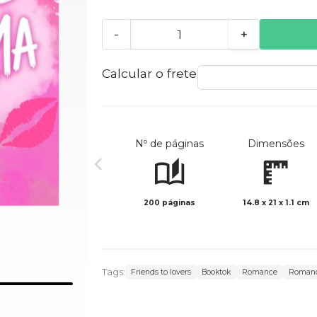
-
+
Calcular o frete
Nº de páginas
Dimensões
200 páginas
14.8 x 21 x 1.1 cm
Tags:
Friends to lovers
Booktok
Romance
Romanc