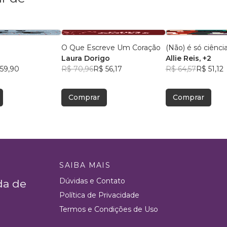
O Que Escreve Um Coração
(Não) é só ciênci
s
Laura Dorigo
Allie Reis
, +2
59,90
R$ 70,96
R$ 56,17
R$ 64,57
R$ 51,12
Comprar
Comprar
SAIBA MAIS
Dúvidas e Contato
da de
Política de Privacidade
Termos e Condições de Uso