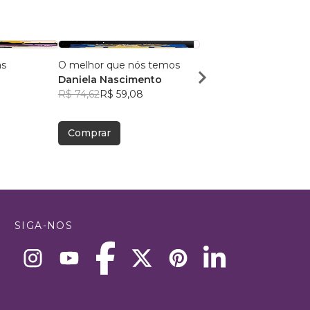
as
O melhor que nós temos
Quando Ele nos Encon
Daniela Nascimento
Jessica Macan
R$ 74,62
R$ 59,08
R$ 39,88
R$ 31,57
Comprar
Comprar
SIGA-NOS