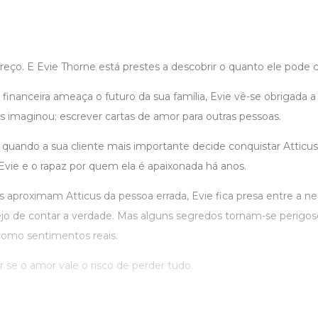
ço. E Evie Thorne está prestes a descobrir o quanto ele pode c
inanceira ameaça o futuro da sua família, Evie vê-se obrigada a
s imaginou: escrever cartas de amor para outras pessoas.
quando a sua cliente mais importante decide conquistar Atticus 
vie e o rapaz por quem ela é apaixonada há anos.
s aproximam Atticus da pessoa errada, Evie fica presa entre a n
ejo de contar a verdade. Mas alguns segredos tornam-se perigo
omo sentimentos reais.
ir se o amor vale o risco de perder tudo.