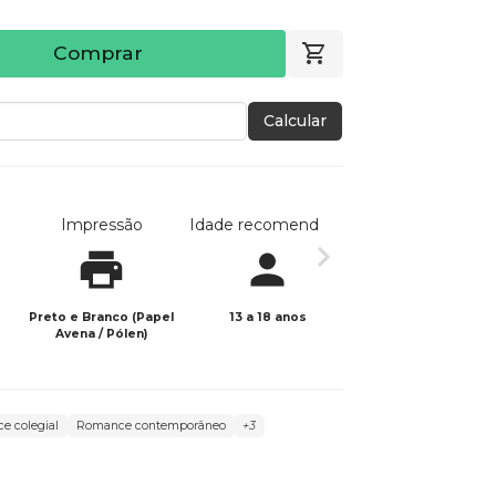
Comprar
Calcular
Impressão
Idade recomendada
Data de publicaç
Preto e Branco (Papel
13 a 18 anos
08/06/2026
Avena / Pólen)
e colegial
Romance contemporâneo
+3