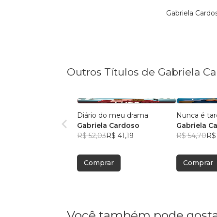
Gabriela Card
Outros Títulos de Gabriela C
Diário do meu drama
Nunca é ta
Gabriela Cardoso
Gabriela C
R$ 52,03
R$ 41,19
R$ 54,70
R$ 
Comprar
Comprar
Você também pode gosta