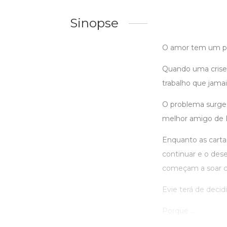
Sinopse
O amor tem um pre
Quando uma crise f
trabalho que jamai
O problema surge 
melhor amigo de E
Enquanto as carta
continuar e o des
começam a soar c
Evie terá de decid
Porque ...