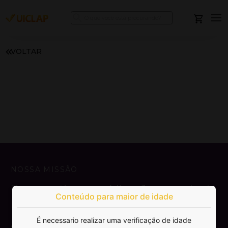
VOLTAR
NOSSA MISSÃO
Democratizar a publicação e venda de
Conteúdo para maior de idade
livros.
É necessario realizar uma verificação de idade
SAIBA MAIS