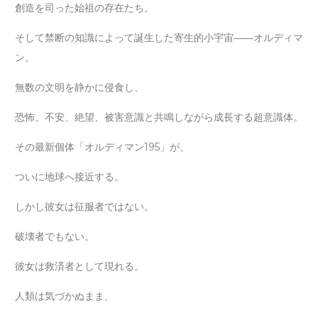
創造を司った始祖の存在たち。
そして禁断の知識によって誕生した寄生的小宇宙――オルディマ
ン。
無数の文明を静かに侵食し、
恐怖、不安、絶望、被害意識と共鳴しながら成長する超意識体。
その最新個体「オルディマン195」が、
ついに地球へ接近する。
しかし彼女は征服者ではない。
破壊者でもない。
彼女は救済者として現れる。
人類は気づかぬまま、