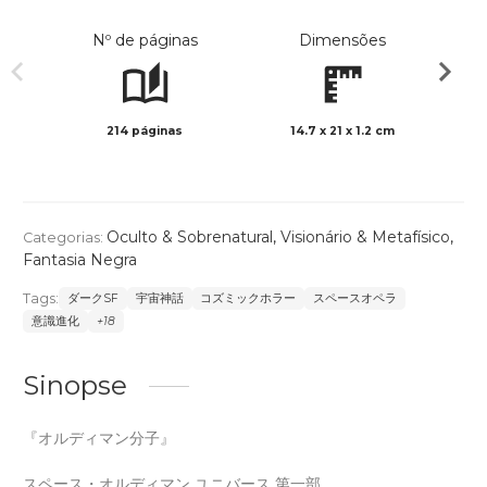
Nº de páginas
Dimensões
214 páginas
14.7 x 21 x 1.2 cm
Preto 
Oculto & Sobrenatural
,
Visionário & Metafísico
,
Categorias:
Fantasia Negra
Tags:
ダークSF
宇宙神話
コズミックホラー
スペースオペラ
意識進化
+18
Sinopse
『オルディマン分子』
スペース・オルディマン ユニバース 第一部