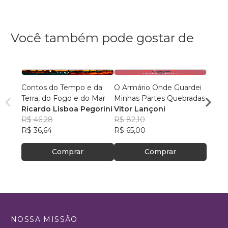
Você também pode gostar de
Contos do Tempo e da
O Armário Onde Guardei
Não h
Terra, do Fogo e do Mar
Minhas Partes Quebradas
para 
Ricardo Lisboa Pegorini
Vitor Lançoni
Rafae
R$ 46,28
R$ 82,10
R$ 64
R$ 36,64
R$ 65,00
R$ 51
Comprar
Comprar
NOSSA MISSÃO