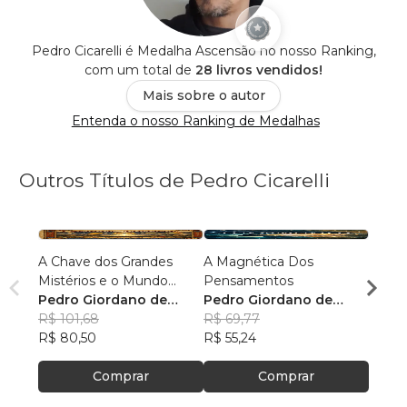
Pedro Cicarelli é Medalha Ascensão no nosso Ranking,
com um total de
28 livros vendidos!
Mais sobre o autor
Entenda o nosso Ranking de Medalhas
Outros Títulos de Pedro Cicarelli
A Chave dos Grandes
A Magnética Dos
A TÁ
Mistérios e o Mundo
Pensamentos
ESME
Moderno
Pedro Giordano de
Pedro Giordano de
CONS
Pedro
Faria e Cicarelli
R$ 101,68
Faria e Cicarelli
R$ 69,77
Faria 
R$ 63
R$ 80,50
R$ 55,24
R$ 50
Comprar
Comprar