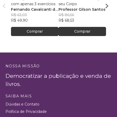
com apenas 3 exercícios
seu Corpo
revela
Fernando Cavalcanti de
Professor Gilson Santos
Ana C
Albuquerque
R$ 63,03
R$ 86,56
R$ 80
R$ 49,90
R$ 68,53
R$ 64,
Comprar
Comprar
NOSSA MISSÃO
Democratizar a publicação e venda de
livros.
SAIBA MAIS
Dúvidas e Contato
Política de Privacidade