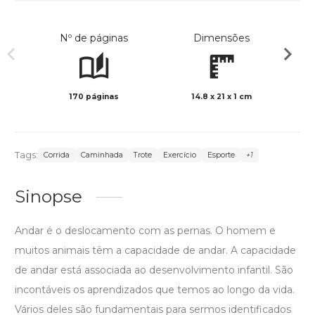
Nº de páginas
Dimensões
170 páginas
14.8 x 21 x 1 cm
Preto 
Tags:
Corrida
Caminhada
Trote
Exercício
Esporte
+1
Sinopse
Andar é o deslocamento com as pernas. O homem e
muitos animais têm a capacidade de andar. A capacidade
de andar está associada ao desenvolvimento infantil. São
incontáveis ​​os aprendizados que temos ao longo da vida.
Vários deles são fundamentais para sermos identificados