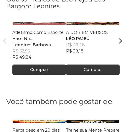
Bargom Leonires
Atletismo Como Esporte
A DOR EM VERSOS
CURI
Base No
LÉO PAJEÚ
LÉO 
Desenvolvimento Motor
Leonires Barbosa
R$ 49,48
R$ 52
Gomes
R$ 62,95
R$ 39,18
R$ 41
R$ 49,84
Comprar
Comprar
Você também pode gostar de
Perca peso em 20 dias
Treine sua Mente Prepare
É den