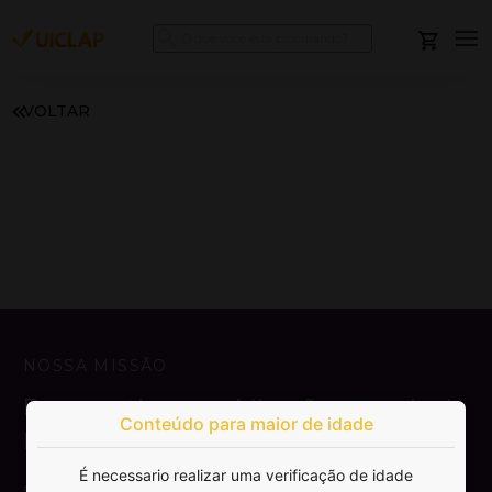
VOLTAR
NOSSA MISSÃO
Democratizar a publicação e venda de
Conteúdo para maior de idade
livros.
É necessario realizar uma verificação de idade
SAIBA MAIS