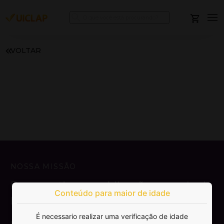
VOLTAR
NOSSA MISSÃO
Democratizar a publicação e venda de
Conteúdo para maior de idade
livros.
É necessario realizar uma verificação de idade
SAIBA MAIS