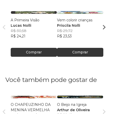
A Primeira Visão
Vem colorir crianças
Diári
Lucas Nolli
Priscila Nolli
Lucas
R$ 30,58
R$ 29,72
R$ 37
R$ 24,21
R$ 23,53
R$ 29
Comprar
Comprar
Você também pode gostar de
O CHAPEUZINHO DA
O Beijo na Igreja
MENINA VERMELHA
Arthur de Oliveira