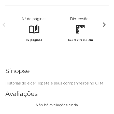
Nº de páginas
Dimensões
92 páginas
13.9 x 21 x 0.6 cm
Preto 
Sinopse
Histórias do élder Topete e seus companheiros no CTM
Avaliações
Não há avaliações ainda.