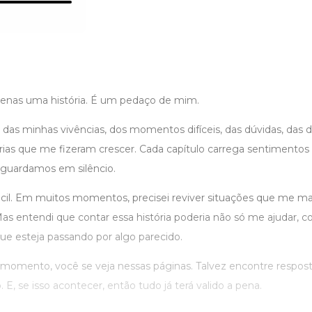
apenas uma história. É um pedaço de mim.
r das minhas vivências, dos momentos difíceis, das dúvidas, da
ias que me fizeram crescer. Cada capítulo carrega sentimentos 
guardamos em silêncio.
fácil. Em muitos momentos, precisei reviver situações que me m
s entendi que contar essa história poderia não só me ajudar
ue esteja passando por algo parecido.
momento, você se veja nessas páginas. Talvez encontre respos
 E, se isso acontecer, então tudo já terá valido a pena.