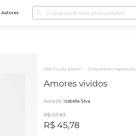
Autores
Não-Ficção Juvenil
Crescimento Inspiraciona
Amores vividos
Autor(a):
Izabella Silva
R$ 57,83
R$ 45,78