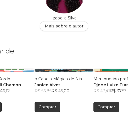
Izabella Silva
Mais sobre o autor
r de
Gordo
o Cabelo Mágico de Nia
Meu querido prof
li Chamon
Janice Alves
Djone Luize Tur
46,12
R$ 56,85
R$ 45,00
Oliveira
R$ 47,41
R$ 37,53
Comprar
Comprar