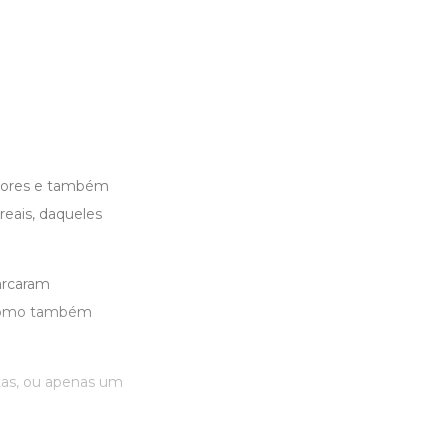
s dores e também
reais, daqueles
arcaram
, como também
tas, ou apenas um