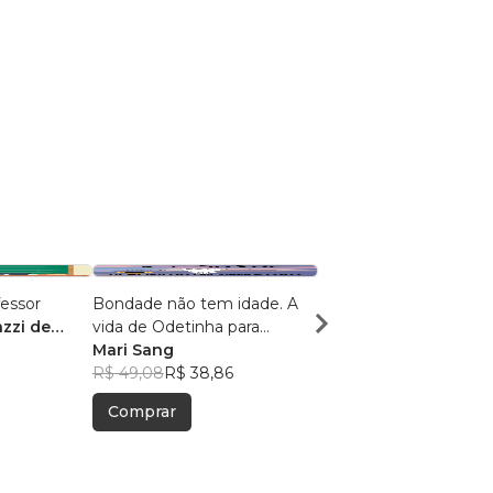
essor
Bondade não tem idade. A
Olha no que deu
azzi de
vida de Odetinha para
Gabriel Dexter
crianças. Conto bilíngue
Mari Sang
R$ 41,53
R$ 32,88
R$ 49,08
R$ 38,86
Comprar
Comprar