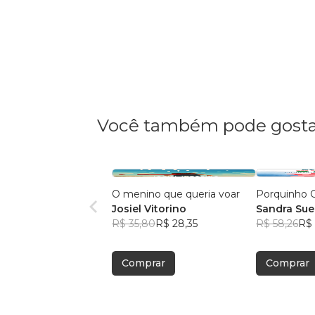
Você também pode gosta
O menino que queria voar
Porquinho 
Josiel Vitorino
Sandra Sue
R$ 35,80
R$ 28,35
Aagesen
R$ 58,26
R$ 
Comprar
Comprar