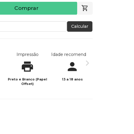
Comprar
Calcular
Impressão
Idade recomendada
Data de publicaç
Preto e Branco (Papel
13 a 18 anos
08/06/2026
Offset)