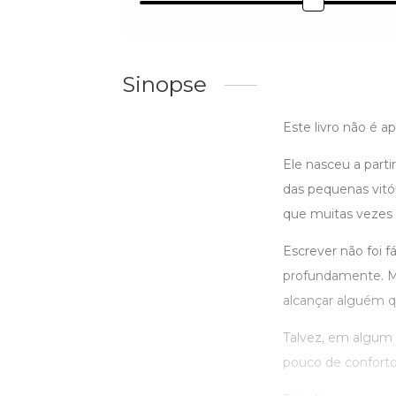
Sinopse
Este livro não é 
Ele nasceu a parti
das pequenas vitór
que muitas vezes 
Escrever não foi 
profundamente. Ma
alcançar alguém q
Talvez, em algum 
pouco de conforto.