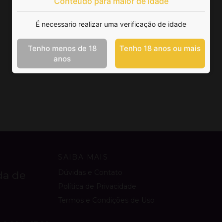
Conteúdo para maior de idade
É necessario realizar uma verificação de idade
Tenho menos de 18
Tenho 18 anos ou mais
anos
SAIBA MAIS
Dúvidas e Contato
da de
Política de Privacidade
Termos e Condições de Uso