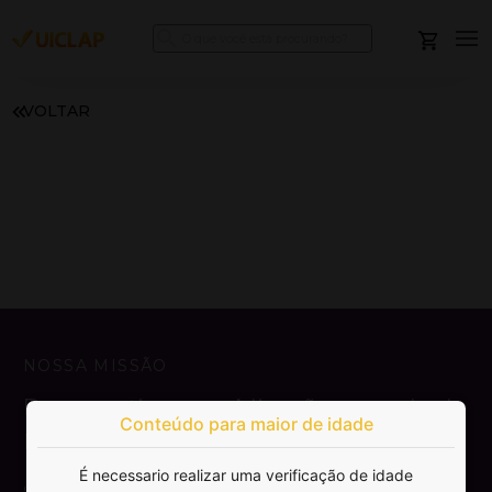
VOLTAR
NOSSA MISSÃO
Democratizar a publicação e venda de
Conteúdo para maior de idade
livros.
É necessario realizar uma verificação de idade
SAIBA MAIS