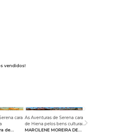
os vendidos!
Serena cara
As Aventuras de Serena cara
a
de Hiena pelos bens culturais
ra de
de São Geraldo
MARCILENE MOREIRA DE