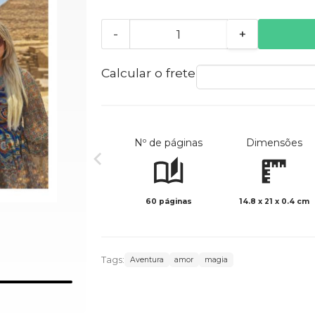
-
+
Calcular o frete
Nº de páginas
Dimensões
60 páginas
14.8 x 21 x 0.4 cm
Tags:
Aventura
amor
magia