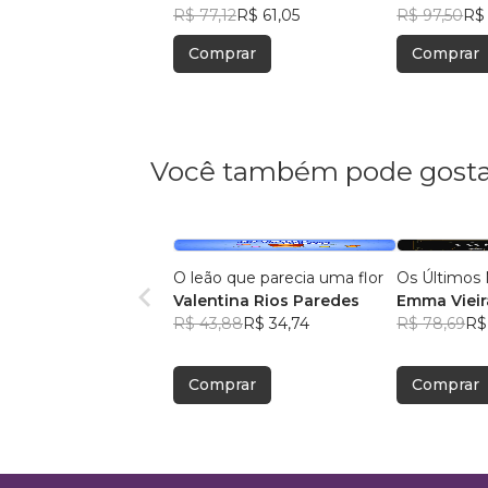
Barros Gallo
R$ 77,12
R$ 61,05
Barros Gall
R$ 97,50
R$ 
Comprar
Comprar
Você também pode gosta
O leão que parecia uma flor
Os Últimos 
Valentina Rios Paredes
Emma Vieir
R$ 43,88
R$ 34,74
R$ 78,69
R$
Comprar
Comprar