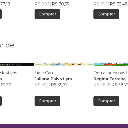
o
77,19
Barros Gallo
R$ 89,12
R$ 70,55
Barros Gallo
R$ 91,56
R$ 72,48
Comprar
Comprar
r de
Mestiços
Lia e Cau
Deu a louca nas h
a
Juliana Paiva Lyra
Regina Ferreira
 62,30
R$ 45,12
R$ 35,72
R$ 48,92
R$ 38,7
Comprar
Comprar