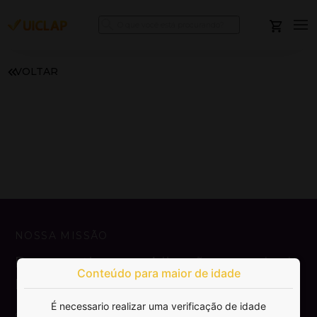
VOLTAR
NOSSA MISSÃO
Democratizar a publicação e venda de
Conteúdo para maior de idade
livros.
É necessario realizar uma verificação de idade
SAIBA MAIS