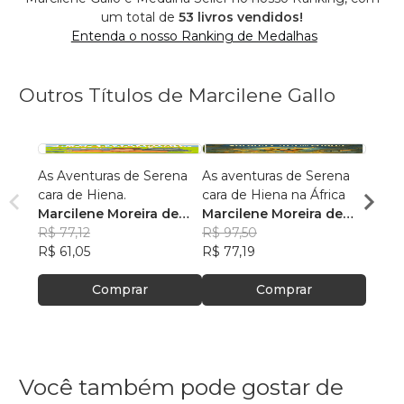
um total de
53 livros vendidos!
Entenda o nosso Ranking de Medalhas
Outros Títulos de Marcilene Gallo
As Aventuras de Serena
As aventuras de Serena
As Av
cara de Hiena.
cara de Hiena na África
cara 
Marcilene Moreira de
Marcilene Moreira de
Marci
Barros Gallo
R$ 77,12
Barros Gallo
R$ 97,50
Barro
R$ 89
R$ 61,05
R$ 77,19
R$ 70
Comprar
Comprar
Você também pode gostar de