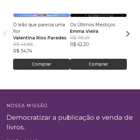
O leão que parecia uma
Os Últimos Mestiços
Lia e
flor
Emma Vieira
Julia
Valentina Rios Paredes
R$ 78,69
R$ 45
R$ 43,88
R$ 62,30
R$ 35
R$ 34,74
Comprar
Comprar
NOSSA MISSÃO
Democratizar a publicação e venda de
livros.