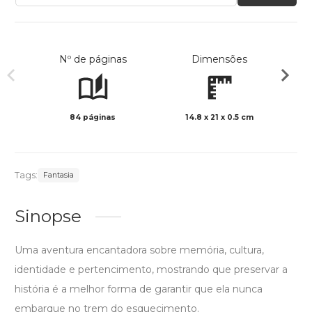
Nº de páginas
Dimensões
84 páginas
14.8 x 21 x 0.5 cm
Col
Tags:
Fantasia
Sinopse
Uma aventura encantadora sobre memória, cultura,
identidade e pertencimento, mostrando que preservar a
história é a melhor forma de garantir que ela nunca
embarque no trem do esquecimento.