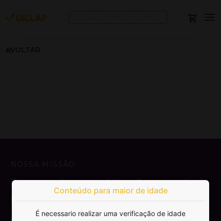
VOLTAR
NOSSA MISSÃO
Democratizar a publicação e venda de
Conteúdo para maior de idade
livros.
É necessario realizar uma verificação de idade
SAIBA MAIS