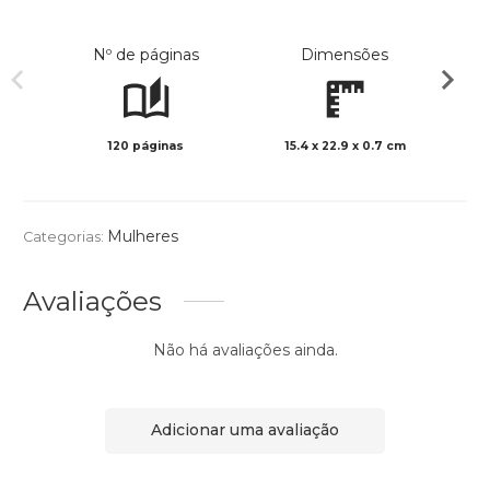
Nº de páginas
Dimensões
120 páginas
15.4 x 22.9 x 0.7 cm
Preto 
Mulheres
Categorias:
Avaliações
Não há avaliações ainda.
Adicionar uma avaliação