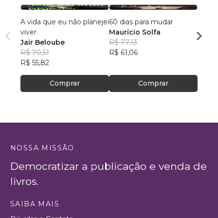
A vida que eu não planejei
60 dias para mudar
A Vid
viver
Maurício Solfa
Edso
Jair Beloube
R$ 77,13
R$ 46
R$ 70,51
R$ 61,06
R$ 36
R$ 55,82
Comprar
Comprar
NOSSA MISSÃO
Democratizar a publicação e venda de
livros.
SAIBA MAIS