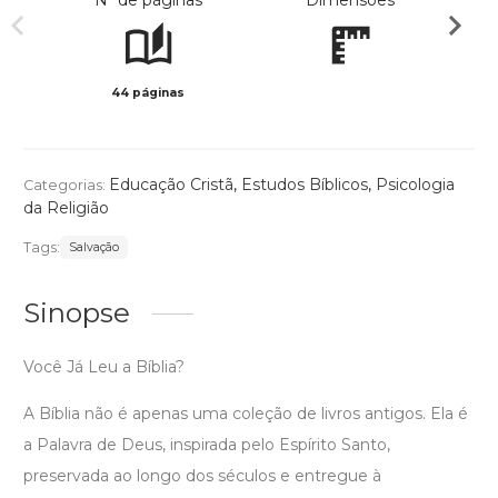
Nº de páginas
Dimensões
44 páginas
Col
Educação Cristã
,
Estudos Bíblicos
,
Psicologia
Categorias:
da Religião
Tags:
Salvação
Sinopse
Você Já Leu a Bíblia?
A Bíblia não é apenas uma coleção de livros antigos. Ela é
a Palavra de Deus, inspirada pelo Espírito Santo,
preservada ao longo dos séculos e entregue à