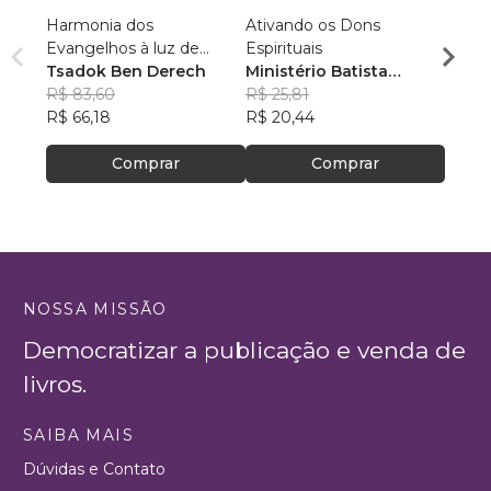
Harmonia dos
Ativando os Dons
PREE
Evangelhos à luz de
Espirituais
Luiz 
manuscritos aramaicos e
Tsadok Ben Derech
Ministério Batista
R$ 77
da cultura judaica
R$ 83,60
Ebenézer
R$ 25,81
R$ 61
R$ 66,18
R$ 20,44
Comprar
Comprar
NOSSA MISSÃO
Democratizar a publicação e venda de
livros.
SAIBA MAIS
Dúvidas e Contato