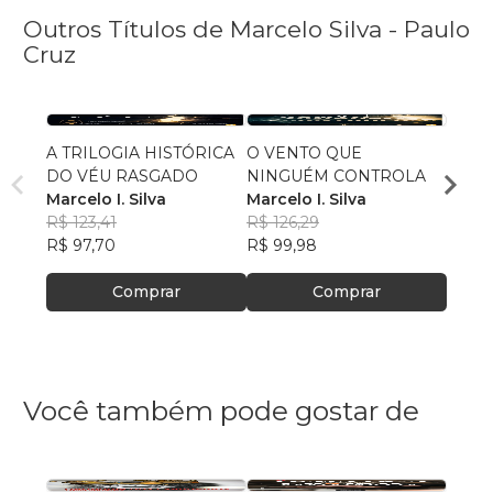
Outros Títulos de Marcelo Silva - Paulo
Cruz
A TRILOGIA HISTÓRICA
O VENTO QUE
Três 
DO VÉU RASGADO
NINGUÉM CONTROLA
mesm
Marcelo I. Silva
Marcelo I. Silva
Marce
R$ 123,41
R$ 126,29
R$ 117
R$ 97,70
R$ 99,98
R$ 93
Comprar
Comprar
Você também pode gostar de