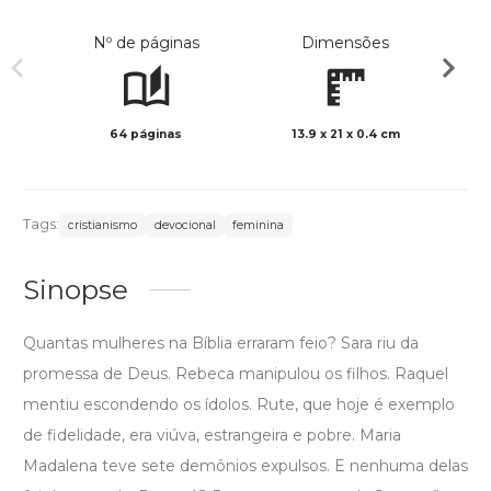
Nº de páginas
Dimensões
64 páginas
13.9 x 21 x 0.4 cm
Preto 
Tags:
cristianismo
devocional
feminina
Sinopse
Quantas mulheres na Bíblia erraram feio? Sara riu da
promessa de Deus. Rebeca manipulou os filhos. Raquel
mentiu escondendo os ídolos. Rute, que hoje é exemplo
de fidelidade, era viúva, estrangeira e pobre. Maria
Madalena teve sete demônios expulsos. E nenhuma delas