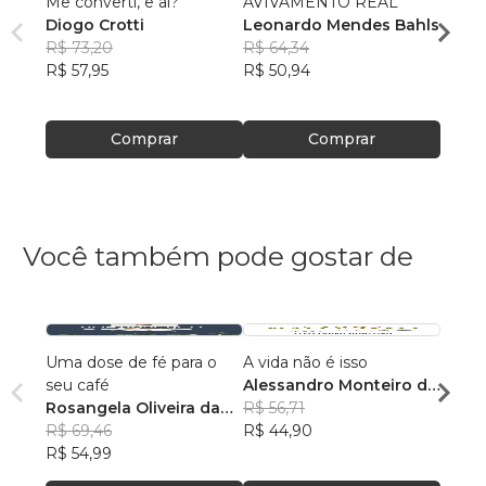
Me converti, e aí?
AVIVAMENTO REAL
O Num
Diogo Crotti
Leonardo Mendes Bahls
Otto
R$ 73,20
R$ 64,34
Diogo
R$ 57,95
R$ 50,94
R$ 49
R$ 38
Comprar
Comprar
Você também pode gostar de
Uma dose de fé para o
A vida não é isso
118 A
seu café
Alessandro Monteiro de
Rosan
Rosangela Oliveira da
Menezes
R$ 56,71
Feito
R$ 43
Silva
R$ 69,46
R$ 44,90
R$ 34
R$ 54,99