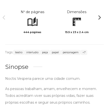
Nº de páginas
Dimensões
444 páginas
15.5 x 23 x 2.4 cm
Preto 
Tags:
teatro
interludio
peça
papel
personagem
+7
Sinopse
Noctis Vesperia parece uma cidade comum.
As pessoas trabalham, amam, envelhecem e morrem.
Todos acreditam viver suas próprias vidas, fazer suas
próprias escolhas e seguir seus próprios caminhos.