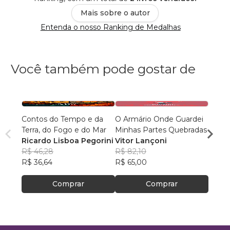
Mais sobre o autor
Entenda o nosso Ranking de Medalhas
Você também pode gostar de
Contos do Tempo e da
O Armário Onde Guardei
Sexta-
Terra, do Fogo e do Mar
Minhas Partes Quebradas
horro
Ricardo Lisboa Pegorini
Vitor Lançoni
Drayl
R$ 46,28
R$ 82,10
R$ 46
R$ 36,64
R$ 65,00
R$ 36
Comprar
Comprar