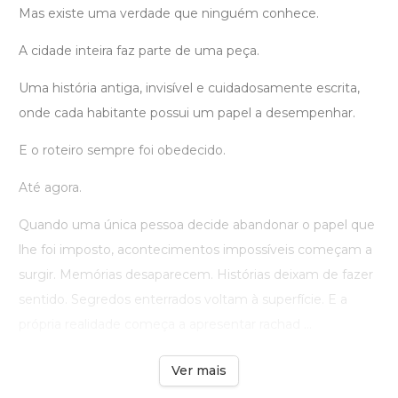
Mas existe uma verdade que ninguém conhece.
A cidade inteira faz parte de uma peça.
Uma história antiga, invisível e cuidadosamente escrita,
onde cada habitante possui um papel a desempenhar.
E o roteiro sempre foi obedecido.
Até agora.
Quando uma única pessoa decide abandonar o papel que
lhe foi imposto, acontecimentos impossíveis começam a
surgir. Memórias desaparecem. Histórias deixam de fazer
sentido. Segredos enterrados voltam à superfície. E a
própria realidade começa a apresentar rachad ...
Ver mais