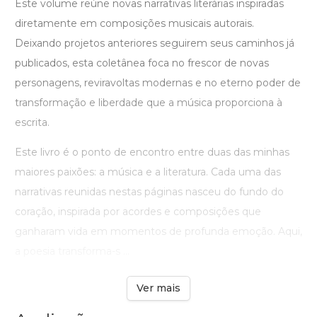
Este volume reúne novas narrativas literárias inspiradas
diretamente em composições musicais autorais.
Deixando projetos anteriores seguirem seus caminhos já
publicados, esta coletânea foca no frescor de novas
personagens, reviravoltas modernas e no eterno poder de
transformação e liberdade que a música proporciona à
escrita.
Este livro é o ponto de encontro entre duas das minhas
maiores paixões: a música e a literatura. Cada uma das
narrativas reunidas nestas páginas nasceu do fundo do
coração, inspirada por acordes e composições que
ganharam vida em momentos de profunda emoção. Aqui,
a poesia transforma-s ...
Ver mais