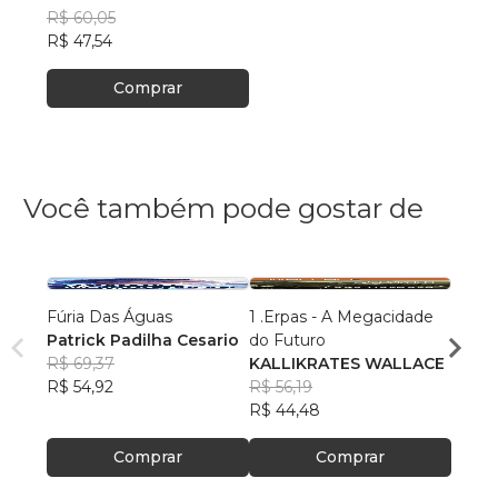
R$ 60,05
R$ 47,54
Comprar
Você também pode gostar de
Fúria Das Águas
1 .Erpas - A Megacidade
Unive
Patrick Padilha Cesario
do Futuro
Fantá
R$ 69,37
KALLIKRATES WALLACE
21 au
R$ 54,92
R$ 56,19
R$ 91
R$ 44,48
R$ 72
Comprar
Comprar