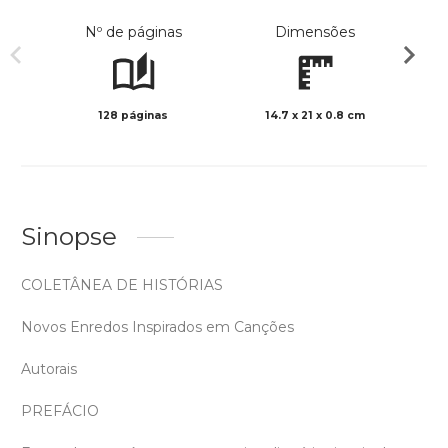
Nº de páginas
Dimensões
128 páginas
14.7 x 21 x 0.8 cm
Preto 
Sinopse
COLETÂNEA DE HISTÓRIAS
Novos Enredos Inspirados em Canções
Autorais
PREFÁCIO