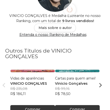
VINICIO GONÇALVES é Medalha Estreante no nosso
Ranking, com um total de
9 livros vendidos!
Mais sobre o autor
Entenda o nosso Ranking de Medalhas
Outros Títulos de VINICIO
GONÇALVES
Vidas de aparências
Cartas para quem amei!
Dança
VINICIO GONÇALVES
Vinicio Gonçalves
Vinic
R$ 235,08
R$ 99,16
R$ 12
R$ 186,11
R$ 78,50
R$ 98
Comprar
Comprar