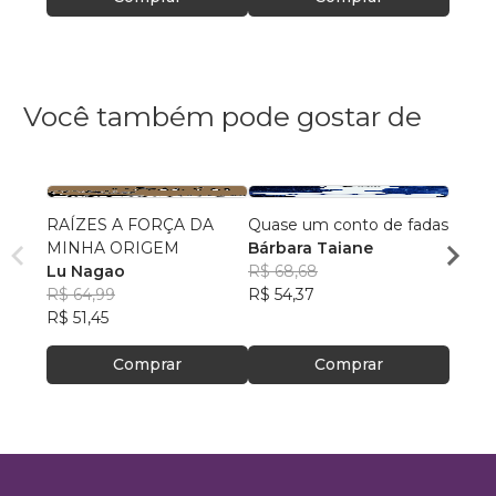
Você também pode gostar de
RAÍZES A FORÇA DA
Quase um conto de fadas
Para A
MINHA ORIGEM
Bárbara Taiane
Pauli
Lu Nagao
R$ 68,68
R$ 49
R$ 64,99
R$ 54,37
R$ 39
R$ 51,45
Comprar
Comprar