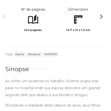
Nº de páginas
Dimensões
224 páginas
14.7 x 21 x 1.3 cm
Preto 
Tags:
Drama
Romance
MISTÉRIO
Sinopse
Ao sofrer um acidente no trabalho, Vicente acaba indo
parar no hospital onde sua esposa descobre um grande
segredo dele que abalou a sua família e amigos.
Mostrando a realidade deles depois de anos, seus filhos