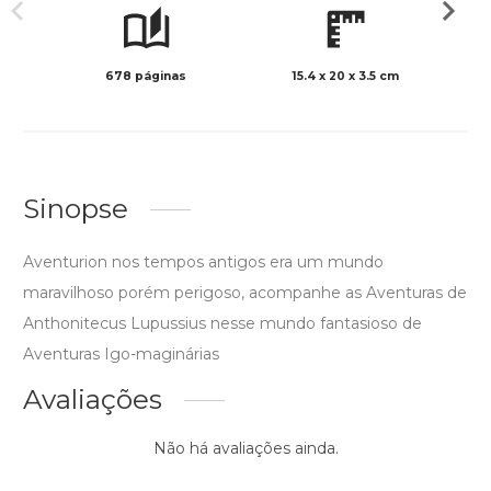
678 páginas
15.4 x 20 x 3.5 cm
Col
Sinopse
Aventurion nos tempos antigos era um mundo
maravilhoso porém perigoso, acompanhe as Aventuras de
Anthonitecus Lupussius nesse mundo fantasioso de
Aventuras Igo-maginárias
Avaliações
Não há avaliações ainda.