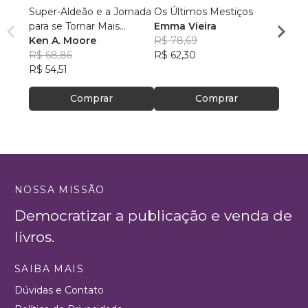
Super-Aldeão e a Jornada
Os Últimos Mestiços
Liga d
para se Tornar Mais
Emma Vieira
Parqu
Interessante!
Ken A. Moore
R$ 78,69
Rumo
Danie
R$ 68,86
R$ 62,30
R$ 16
R$ 54,51
R$ 13
Comprar
Comprar
NOSSA MISSÃO
Democratizar a publicação e venda de
livros.
SAIBA MAIS
Dúvidas e Contato