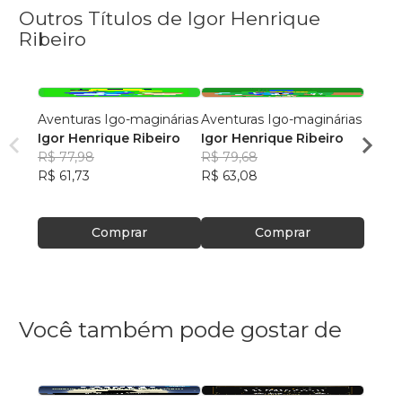
Outros Títulos de Igor Henrique
Ribeiro
Aventuras Igo-maginárias
Aventuras Igo-maginárias
Avent
Igor Henrique Ribeiro
Igor Henrique Ribeiro
Igor 
R$ 77,98
R$ 79,68
R$ 47
R$ 61,73
R$ 63,08
R$ 37
Comprar
Comprar
Você também pode gostar de