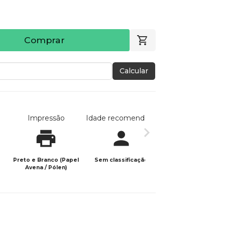
Comprar
Calcular
Impressão
Idade recomendada
Data de publicaç
Preto e Branco (Papel
Sem classificação
07/06/2026
Avena / Pólen)