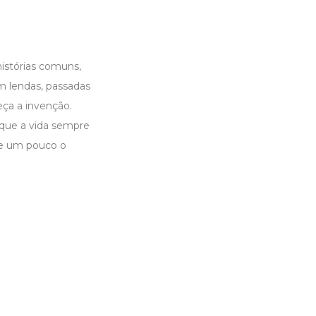
histórias comuns,
m lendas, passadas
ça a invenção.
 que a vida sempre
te um pouco o