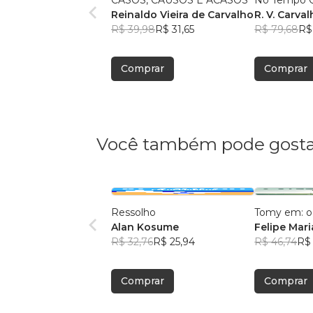
CASOS, CAUSOS E ACASOS
No Tempo 
Reinaldo Vieira de Carvalho
R. V. Carva
R$ 39,98
R$ 31,65
R$ 79,68
R$
Comprar
Comprar
Você também pode gosta
Ressolho
Tomy em: o 
Alan Kosume
Felipe Mar
R$ 32,76
R$ 25,94
R$ 46,74
R$
Comprar
Comprar