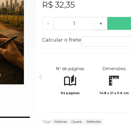
R$ 32,35
-
+
Calcular o frete
Nº de páginas
Dimensões
94 páginas
14.8 x 21 x 0.6 cm
Tags:
Histórias
Causos
Reflexões