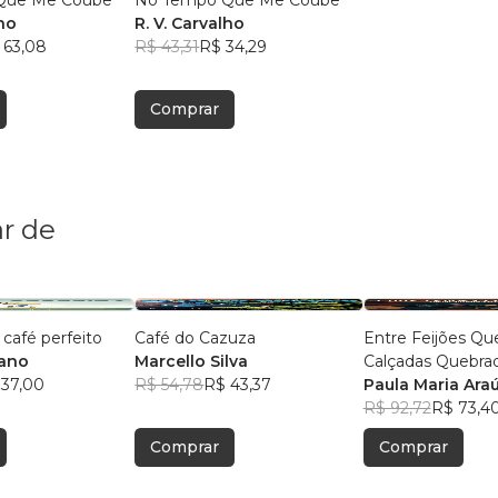
Que Me Coube
No Tempo Que Me Coube
lho
R. V. Carvalho
 63,08
R$ 43,31
R$ 34,29
Comprar
r de
café perfeito
Café do Cazuza
Entre Feijões Q
iano
Marcello Silva
Calçadas Quebrad
 37,00
R$ 54,78
R$ 43,37
Autobiográficos e Reflexõ
Paula Maria Ara
Críticas sobre De
R$ 92,72
R$ 73,4
e Políticas Públic
Comprar
Comprar