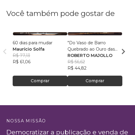
Você também pode gostar de
60 dias para mudar
"Do Vaso de Barro
Super
Maurício Solfa
Quebrado ao Ouro das
Mulhe
R$ 77,13
Mãos Divinas"
ROBERTO MAJOLLO
Bianc
R$ 61,06
R$ 56,62
R$ 67
R$ 44,82
R$ 53
Comprar
Comprar
NOSSA MISSÃO
Democratizar a publicação e venda de