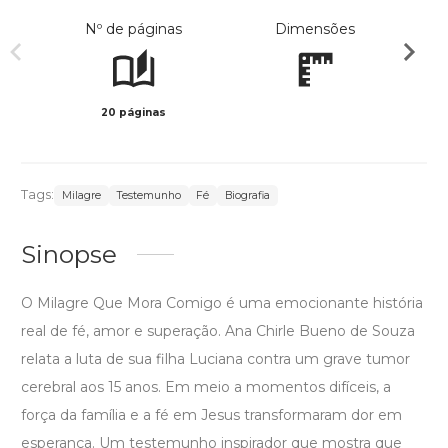
Nº de páginas
Dimensões
20 páginas
Preto 
Tags:
Milagre
Testemunho
Fé
Biografia
Sinopse
O Milagre Que Mora Comigo é uma emocionante história
real de fé, amor e superação. Ana Chirle Bueno de Souza
relata a luta de sua filha Luciana contra um grave tumor
cerebral aos 15 anos. Em meio a momentos difíceis, a
força da família e a fé em Jesus transformaram dor em
esperança. Um testemunho inspirador que mostra que