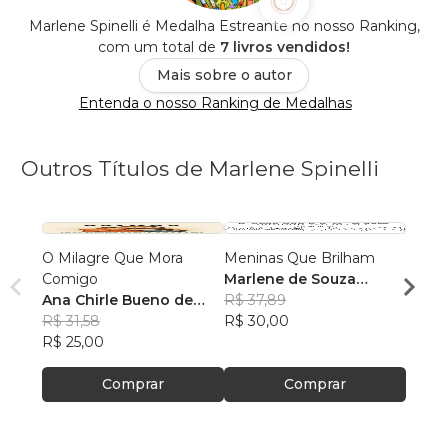
Marlene Spinelli é Medalha Estreante no nosso Ranking,
com um total de
7 livros vendidos!
Mais sobre o autor
Entenda o nosso Ranking de Medalhas
Outros Títulos de Marlene Spinelli
O Milagre Que Mora
Meninas Que Brilham
Memó
Comigo
Marlene de Souza
Sem 
Ana Chirle Bueno de
Spinelli
R$ 37,89
Ana C
Souza
R$ 31,58
R$ 30,00
Souz
R$ 34,
R$ 25,00
R$ 27
Comprar
Comprar