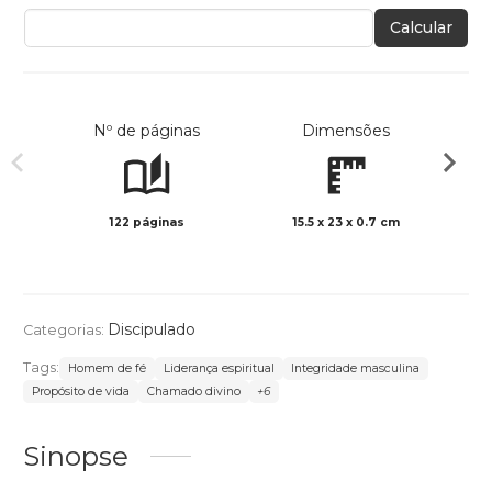
Calcular
Nº de páginas
Dimensões
122 páginas
15.5 x 23 x 0.7 cm
Preto 
Discipulado
Categorias:
Tags:
Homem de fé
Liderança espiritual
Integridade masculina
Propósito de vida
Chamado divino
+6
Sinopse