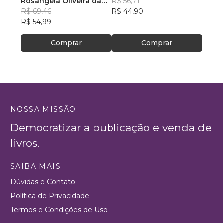
Rosangela Oliveira da
Menezes
R$ 56,71
Feito
R$ 43
Silva
R$ 69,46
R$ 44,90
R$ 34
R$ 54,99
Comprar
Comprar
NOSSA MISSÃO
Democratizar a publicação e venda de
livros.
SAIBA MAIS
Dúvidas e Contato
Política de Privacidade
Termos e Condições de Uso