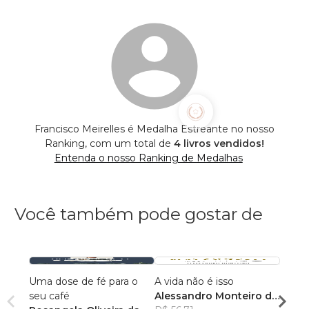
Francisco Meirelles é Medalha Estreante no nosso
Ranking, com um total de
4 livros vendidos!
Entenda o nosso Ranking de Medalhas
Você também pode gostar de
Uma dose de fé para o
A vida não é isso
118 A
seu café
Alessandro Monteiro de
Rosan