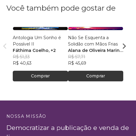
Você também pode gostar de
Antologia Um Sonho é
Não Se Esquenta a
Conta
Possível II
Solidão com Mãos Frias
Alexa
Fáthima Coelho
, +2
Alana de Oliveira Marin
,
R$ 43
R$ 51,33
+2
R$ 57,71
R$ 34
R$ 40,63
R$ 45,69
Comprar
Comprar
NOSSA MISSÃO
Democratizar a publicação e venda de