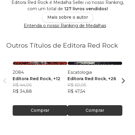
Editora Red Rock é Medalha Seller no nosso Ranking,
com um total de
127 livros vendidos!
Mais sobre o autor
Entenda o nosso Ranking de Medalhas
Outros Títulos de Editora Red Rock
2084
Escatologia
Odes
Editora Red Rock
, +12
Editora Red Rock
, +26
Grupo
R$ 44,06
R$ 60,05
Rock
R$ 38
R$ 34,88
R$ 47,54
R$ 30
Comprar
Comprar