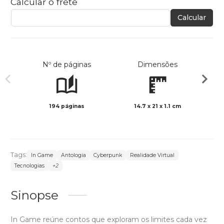
Calcular o frete
Calcular
Nº de páginas
Dimensões
194 páginas
14.7 x 21 x 1.1 cm
Preto 
Tags:
In Game
Antologia
Cyberpunk
Realidade Virtual
Tecnologias
+2
Sinopse
In Game reúne contos que exploram os limites cada vez