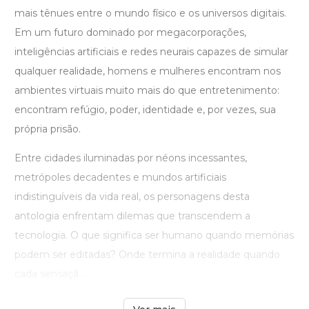
mais tênues entre o mundo físico e os universos digitais.
Em um futuro dominado por megacorporações,
inteligências artificiais e redes neurais capazes de simular
qualquer realidade, homens e mulheres encontram nos
ambientes virtuais muito mais do que entretenimento:
encontram refúgio, poder, identidade e, por vezes, sua
própria prisão.
Entre cidades iluminadas por néons incessantes,
metrópoles decadentes e mundos artificiais
indistinguíveis da vida real, os personagens desta
antologia enfrentam dilemas que transcendem a
tecnologia. O que significa ser humano quando memórias
podem ser editadas? Onde termina a realidade quando
cada sensaçã ...