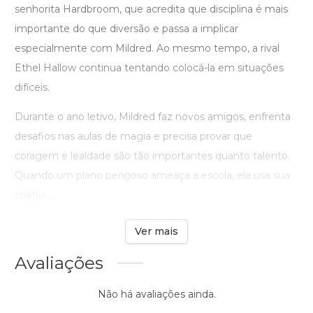
senhorita Hardbroom, que acredita que disciplina é mais
importante do que diversão e passa a implicar
especialmente com Mildred. Ao mesmo tempo, a rival
Ethel Hallow continua tentando colocá-la em situações
difíceis.
Durante o ano letivo, Mildred faz novos amigos, enfrenta
desafios nas aulas de magia e precisa provar que
coragem e lealdade são tão importantes quanto talento.
Quando um plano perigoso ameaça a escola, ela usa sua
criativi ...
Ver mais
Avaliações
Não há avaliações ainda.