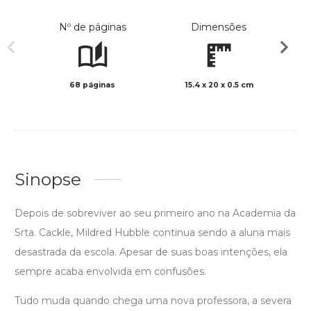
Nº de páginas
Dimensões
68 páginas
15.4 x 20 x 0.5 cm
Preto 
Sinopse
Depois de sobreviver ao seu primeiro ano na Academia da
Srta. Cackle, Mildred Hubble continua sendo a aluna mais
desastrada da escola. Apesar de suas boas intenções, ela
sempre acaba envolvida em confusões.
Tudo muda quando chega uma nova professora, a severa