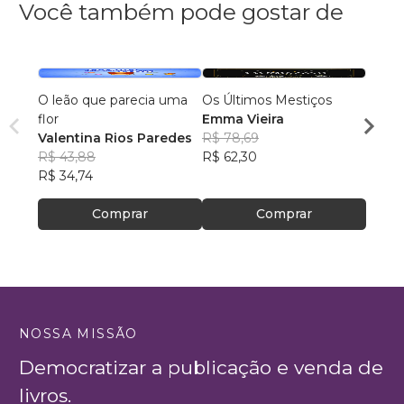
Você também pode gostar de
O leão que parecia uma
Os Últimos Mestiços
Lia e
flor
Emma Vieira
Julia
Valentina Rios Paredes
R$ 78,69
R$ 45
R$ 43,88
R$ 62,30
R$ 35
R$ 34,74
Comprar
Comprar
NOSSA MISSÃO
Democratizar a publicação e venda de
livros.