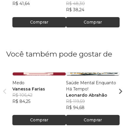
R$ 41,64
R$ 48,30
R$ 36
R$ 38,24
Comprar
Comprar
Você também pode gostar de
Medo
Saúde Mental Enquanto
Deixa
Vanessa Farias
Há Tempo!
paz!
R$ 106,42
Leonardo Abrahão
Nathá
R$ 84,25
R$ 119,59
R$ 71
R$ 94,68
R$ 56
Comprar
Comprar