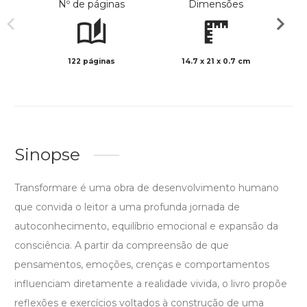
Nº de páginas
Dimensões
122 páginas
14.7 x 21 x 0.7 cm
Preto 
Sinopse
Transformare é uma obra de desenvolvimento humano
que convida o leitor a uma profunda jornada de
autoconhecimento, equilíbrio emocional e expansão da
consciência. A partir da compreensão de que
pensamentos, emoções, crenças e comportamentos
influenciam diretamente a realidade vivida, o livro propõe
reflexões e exercícios voltados à construção de uma