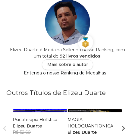
Elizeu Duarte é Medalha Seller no nosso Ranking, com
um total de
92 livros vendidos!
Mais sobre o autor
Entenda o nosso Ranking de Medalhas
Outros Títulos de Elizeu Duarte
Psicoterapia Holística
MAGIA
POLA
Elizeu Duarte
HOLOQUANTIONICA
Elize
R$ 52,60
Elizeu Duarte
R$ 46