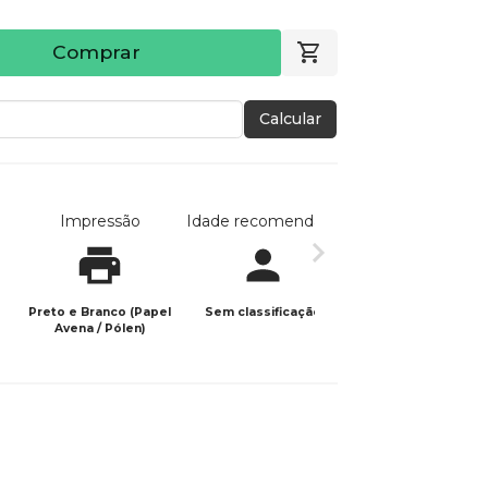
Comprar
Calcular
Impressão
Idade recomendada
Data de publicaç
Preto e Branco (Papel
Sem classificação
06/06/2026
Avena / Pólen)