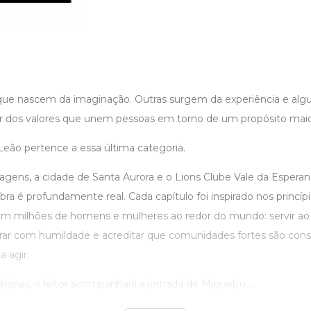
 que nascem da imaginação. Outras surgem da experiência e al
tir dos valores que unem pessoas em torno de um propósito maio
ão pertence a essa última categoria.
ens, a cidade de Santa Aurora e o Lions Clube Vale da Esperança
bra é profundamente real. Cada capítulo foi inspirado nos princíp
am milhões de homens e mulheres ao redor do mundo: servir a
erar com humildade e acreditar que comunidades fortes são cons
a agir.
ginas, o leitor acompanhará a jornada de Miguel, u ...