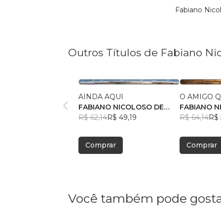
Fabiano Nico
Outros Títulos de Fabiano Ni
AINDA AQUI
O AMIGO Q
FABIANO NICOLOSO DE
FABIANO N
SOUZA
R$ 62,14
R$ 49,19
SOUZA
R$ 64,14
R$ 
Comprar
Comprar
Você também pode gosta