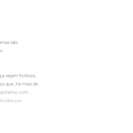
gumas são
r.
 sejam fictícios,
ios que, há mais de
o próximo com
truídas por