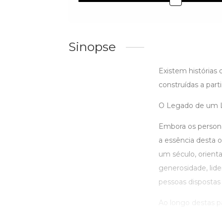
Sinopse
Existem histórias
construídas a par
O Legado de um Le
Embora os personag
a essência desta o
um século, orient
generosidade, lid
pessoas dispostas 
Ao longo destas pá