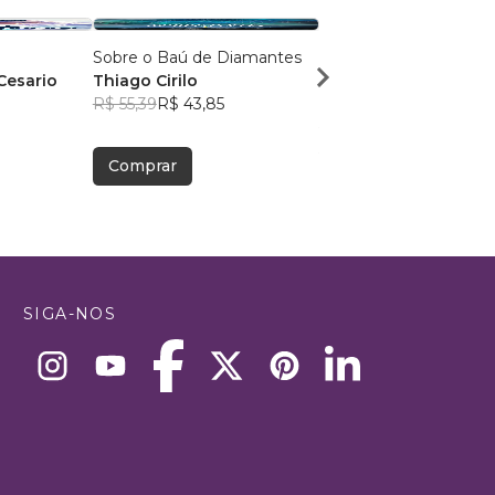
Sobre o Baú de Diamantes
O mundo como uma
Cesario
Thiago Cirilo
novidade
R$ 55,39
R$ 43,85
Vinícius HPR
R$ 34,05
R$ 26,95
Comprar
Comprar
SIGA-NOS