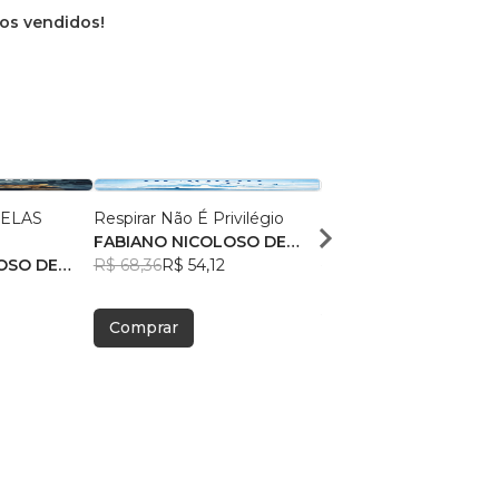
ros vendidos!
NELAS
Respirar Não É Privilégio
Enquanto Eu Respiro
FABIANO NICOLOSO DE
fabiano nicoloso de 
OSO DE
SOUZA
R$ 68,36
R$ 54,12
R$ 69,02
R$ 54,65
Comprar
Comprar