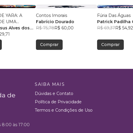
E YARA: A
Contos Imorais
Fúria Das Águas
DE UMA
Fabrício Dourado
Patrick Padilha 
NDÍGENA
esus Alves dos
R$ 75,78
R$ 60,00
R$ 69,37
R$ 54,92
29,71
Comprar
Comprar
SAIBA MAIS
Dúvidas e Contato
da de
Política de Privacidade
Termos e Condições de Uso
s 8:00 às 17:00