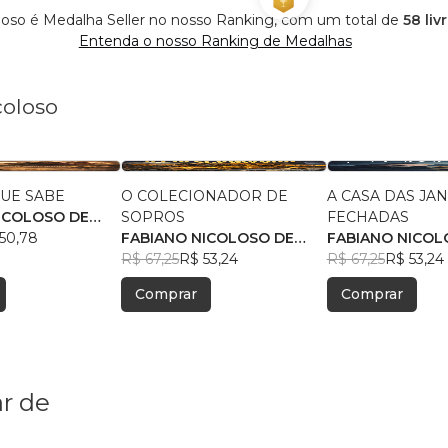
loso é Medalha Seller no nosso Ranking, com um total de
58 liv
Entenda o nosso Ranking de Medalhas
coloso
UE SABE
O COLECIONADOR DE
A CASA DAS JA
ICOLOSO DE
SOPROS
FECHADAS
50,78
FABIANO NICOLOSO DE
FABIANO NICOL
SOUZA
R$ 67,25
R$ 53,24
SOUZA
R$ 67,25
R$ 53,24
Comprar
Comprar
r de