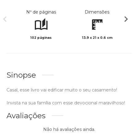
Nº de páginas
Dimensões
102 páginas
13.9 x 21 x 0.6 cm
Preto 
Sinopse
Casal, esse livro vai edificar muito o seu casamento!
Invista na sua família com esse devocional maravilhoso!
Avaliações
Não há avaliações ainda.