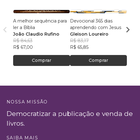
A melhor sequência para
Devocional 365 dias
Devoc
ler a Bíblia
aprendendo com Jesus
Perso
João Claudio Rufino
Gleison Loureiro
Anani
R$ 84,63
R$ 83,17
Cruz
R$ 72
R$ 67,00
R$ 65,85
R$ 57,
Comprar
Comprar
NOSSA MISSÃO
Democratizar a publicação e venda de
livros.
SAIBA MAIS