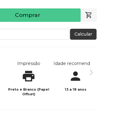
Comprar
Calcular
Impressão
Idade recomendada
Data de publicaç
Preto e Branco (Papel
13 a 18 anos
06/06/2026
Offset)