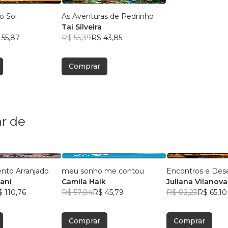
o Sol
As Aventuras de Pedrinho
Tai Silveira
 55,87
R$ 55,39
R$ 43,85
Comprar
r de
to Arranjado
meu sonho me contou
Encontros e Des
ani
Camila Haik
Juliana Vilanova
 110,76
R$ 57,84
R$ 45,79
R$ 82,23
R$ 65,10
Comprar
Comprar