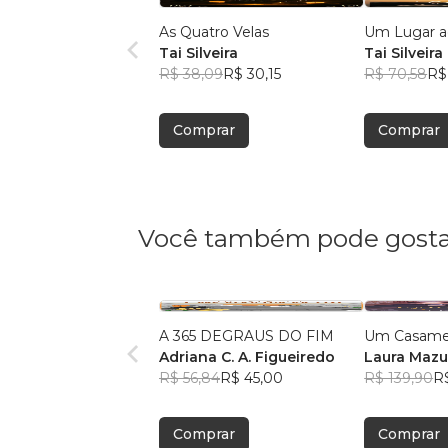
As Quatro Velas
Um Lugar a
Tai Silveira
Tai Silveira
R$ 38,09
R$ 30,15
R$ 70,58
R$
Comprar
Comprar
Você também pode gosta
A 365 DEGRAUS DO FIM
Um Casamen
Adriana C. A. Figueiredo
Laura Mazu
R$ 56,84
R$ 45,00
R$ 139,90
R$
Comprar
Comprar