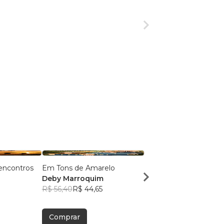
encontros
Em Tons de Amarelo
O Debulhar das Vagen
Deby Marroquim
Maurício de Souza
R$ 56,40
R$ 44,65
Fontoura
R$ 78,80
R$ 62,38
Comprar
Comprar