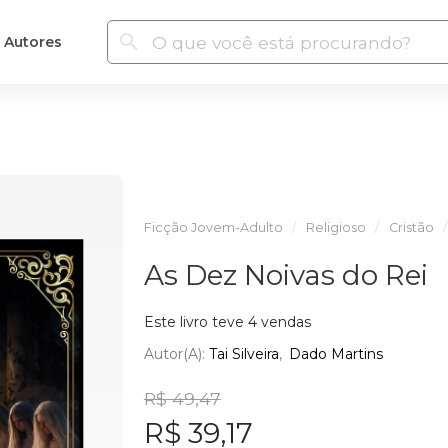
Autores
Ficção Jovem-Adulto
Religioso
Cristão
As Dez Noivas do Rei
Este livro teve 4 vendas
Autor(a):
Tai Silveira
Dado Martins
R$ 49,47
R$ 39,17