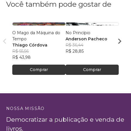
Você também pode gostar de
O Mago da Máquina do
No Princípio
Zé Co
Tempo
Anderson Pacheco
Caval
Thiago Córdova
R$ 36,44
Wilso
R$ 55,56
R$ 28,85
Alme
R$ 56
R$ 43,98
R$ 44
Comprar
Comprar
NOSSA MISSÃO
Democratizar a publicação e venda de
livros.