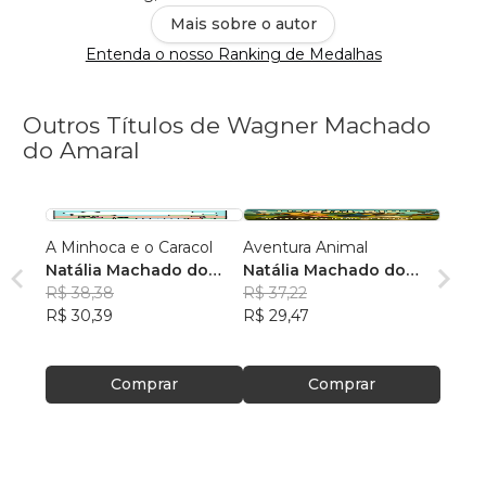
Mais sobre o autor
Entenda o nosso Ranking de Medalhas
Outros Títulos de Wagner Machado
do Amaral
A Minhoca e o Caracol
Aventura Animal
Natália Machado do
Natália Machado do
Amaral
R$ 38,38
Amaral
R$ 37,22
R$ 30,39
R$ 29,47
Comprar
Comprar