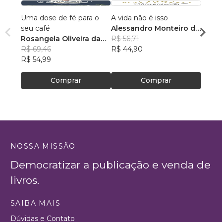
Uma dose de fé para o
A vida não é isso
118 A
seu café
Alessandro Monteiro de
Rosan
Rosangela Oliveira da
Menezes
R$ 56,71
Feito
R$ 43
Silva
R$ 69,46
R$ 44,90
R$ 34
R$ 54,99
Comprar
Comprar
NOSSA MISSÃO
Democratizar a publicação e venda de
livros.
SAIBA MAIS
Dúvidas e Contato