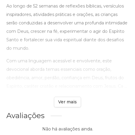
Ao longo de 52 semanas de reflexões bíblicas, versículos
inspiradores, atividades práticas e orações, as crianças
serão conduzidas a desenvolver uma profunda intimidade
com Deus, crescer na fé, experimentar o agir do Espírito
Santo e fortalecer sua vida espiritual diante dos desafios
do mundo.
Com uma linguagem acessível e envolvente, este
devocional aborda temas essenciais como oração,
obediência, amor, perdão, confiança em Deus, frutos do
Espírito, caráter cristão e relacionamento com Jesus. Ca ...
Ver mais
Avaliações
Não há avaliações ainda.