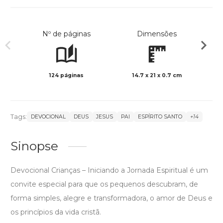
Nº de páginas
Dimensões
124 páginas
14.7 x 21 x 0.7 cm
Preto 
Tags:
DEVOCIONAL
DEUS
JESUS
PAI
ESPÍRITO SANTO
+14
Sinopse
Devocional Crianças – Iniciando a Jornada Espiritual é um
convite especial para que os pequenos descubram, de
forma simples, alegre e transformadora, o amor de Deus e
os princípios da vida cristã.