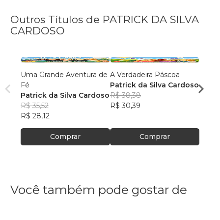
Outros Títulos de PATRICK DA SILVA
CARDOSO
Uma Grande Aventura de
A Verdadeira Páscoa
Vamos
Fé
Patrick da Silva Cardoso
PATRI
Patrick da Silva Cardoso
R$ 38,38
CAR
R$ 32
R$ 35,52
R$ 30,39
R$ 25
R$ 28,12
Comprar
Comprar
Você também pode gostar de