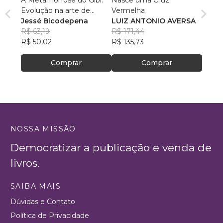
Evolução na arte de
Vermelha
colecionar
Jessé Bicodepena
LUIZ ANTONIO AVERSA
R$ 63,19
R$ 171,44
R$ 50,02
R$ 135,73
Comprar
Comprar
NOSSA MISSÃO
Democratizar a publicação e venda de
livros.
SAIBA MAIS
Dúvidas e Contato
Política de Privacidade