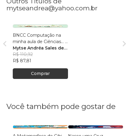
Outros Títulos de
mytseandrea@yahoo.com.br
BNCC Computação na
minha aula de Ciências... E
agora?
Mytse Andréa Sales de
Melo Nogueira
R$ 110,92
R$ 87,81
Comprar
Você também pode gostar de
A Metamorfose do Gibi.
Nasce uma Cruz