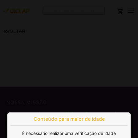
VOLTAR
NOSSA MISSÃO
Democratizar a publicação e venda de
Conteúdo para maior de idade
livros.
É necessario realizar uma verificação de idade
SAIBA MAIS