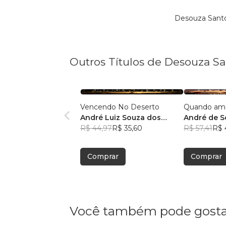
Desouza Santo
Outros Títulos de Desouza Sa
Vencendo No Deserto
Quando ama
André Luiz Souza dos
André de S
Santos
R$ 44,97
R$ 35,60
R$ 57,41
R$ 
Comprar
Comprar
Você também pode gosta