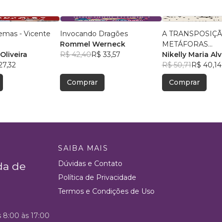
emas - Vicente
Invocando Dragões
A TRANSPOSIÇÃ
Rommel Werneck
METÁFORAS
Oliveira
R$ 42,40
R$ 33,57
ONTOLOGICAS 
Nikelly Maria Alv
27,32
MENTAL PARA 
R$ 50,71
R$ 40,14
LINGUAGEM NA
Comprar
Comprar
DE CECÍLIA ME
SAIBA MAIS
Dúvidas e Contato
da de
Política de Privacidade
Termos e Condições de Uso
s 8:00 às 17:00