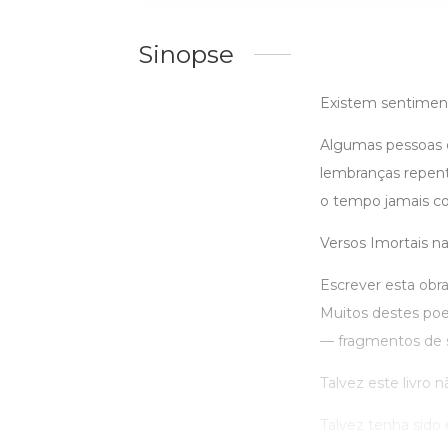
Sinopse
Existem sentimen
Algumas pessoas 
lembranças repent
o tempo jamais co
Versos Imortais n
Escrever esta obr
Muitos destes po
— fragmentos de 
Talvez este livro n
Talvez tenha sido es