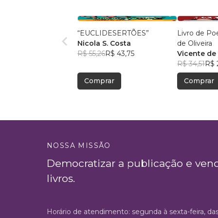
“EUCLIDESERTÕES”
Livro de Po
Nicola S. Costa
de Oliveira
R$ 55,26
R$ 43,75
Vicente de 
R$ 34,51
R$ 
Comprar
Comprar
NOSSA MISSÃO
Democratizar a publicação e ven
livros.
Horário de atendimento: segunda à sexta-feira, da