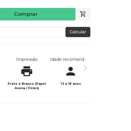
Comprar
Calcular
Impressão
Idade recomendada
Data de publicaç
Preto e Branco (Papel
13 a 18 anos
06/06/2026
Avena / Pólen)