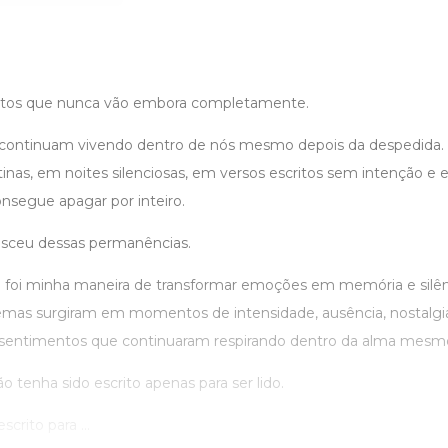
tos que nunca vão embora completamente.
continuam vivendo dentro de nós mesmo depois da despedid
inas, em noites silenciosas, em versos escritos sem intenção e
nsegue apagar por inteiro.
asceu dessas permanências.
a foi minha maneira de transformar emoções em memória e silên
emas surgiram em momentos de intensidade, ausência, nostalg
sentimentos que continuaram respirando dentro da alma mesmo
ão tenha sido escrito apenas para ser lido.
crito para ...