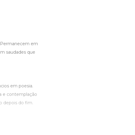
a. Permanecem em
 em saudades que
cios em poesia.
ia e contemplação
 depois do fim.