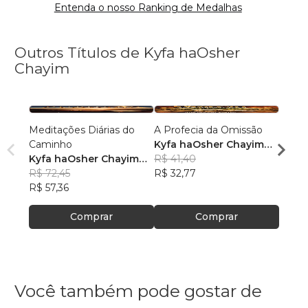
Entenda o nosso Ranking de Medalhas
Outros Títulos de Kyfa haOsher
Chayim
Meditações Diárias do
A Profecia da Omissão
Entre
Caminho
Kyfa haOsher Chayim
Mand
Kyfa haOsher Chayim
(Edivânio Medeiros
R$ 41,40
Kyfa
(Edivânio Medeiros
R$ 72,45
Azevedo)
R$ 32,77
(Ediv
R$ 39
Azevedo)
R$ 57,36
Azev
R$ 30
Comprar
Comprar
Você também pode gostar de