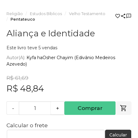
Religião
Estudos Bíblicos
Velho Testamento
Pentateuco
Aliança e Identidade
Este livro teve 5 vendas
Autor(a):
Kyfa haOsher Chayim (Edivânio Medeiros
Azevedo)
R$ 61,69
R$ 48,84
-
+
Comprar
Calcular o frete
Calcular