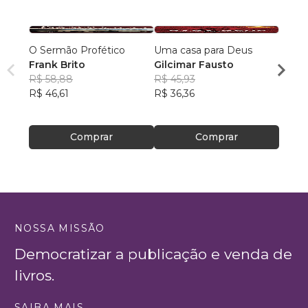
O Sermão Profético
Uma casa para Deus
Apoca
Frank Brito
Gilcimar Fausto
Fins 
R$ 58,88
R$ 45,93
Jeff 
R$ 46,61
R$ 36,36
R$ 38
R$ 30
Comprar
Comprar
NOSSA MISSÃO
Democratizar a publicação e venda de
livros.
SAIBA MAIS