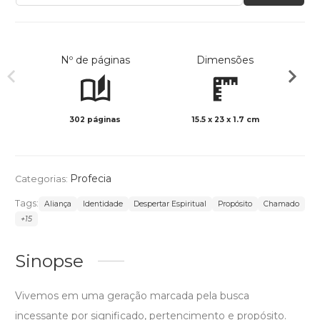
Nº de páginas
Dimensões
302 páginas
15.5 x 23 x 1.7 cm
Preto 
Profecia
Categorias:
Tags:
Aliança
Identidade
Despertar Espiritual
Propósito
Chamado
+15
Sinopse
Vivemos em uma geração marcada pela busca
incessante por significado, pertencimento e propósito.