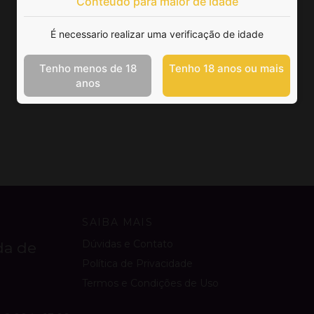
Conteúdo para maior de idade
É necessario realizar uma verificação de idade
Tenho menos de 18
Tenho 18 anos ou mais
anos
SAIBA MAIS
Dúvidas e Contato
da de
Política de Privacidade
Termos e Condições de Uso