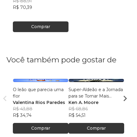
R$ 88,91
R$ 70,39
Comprar
Você também pode gostar de
O leão que parecia uma
Super-Aldeão e a Jornada
Os Úl
flor
para se Tornar Mais
Emma 
Valentina Rios Paredes
Interessante!
Ken A. Moore
R$ 78
R$ 43,88
R$ 68,86
R$ 62
R$ 34,74
R$ 54,51
Comprar
Comprar