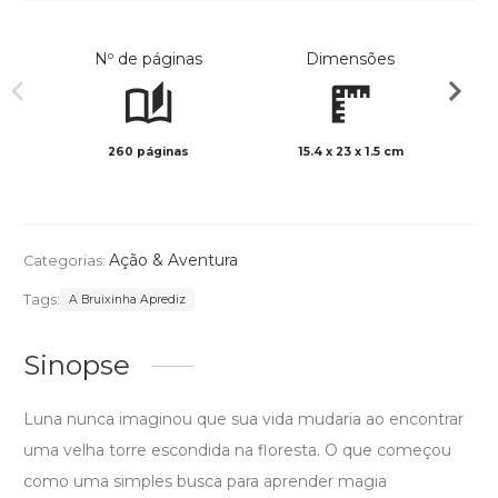
Nº de páginas
Dimensões
260 páginas
15.4 x 23 x 1.5 cm
Preto 
Ação & Aventura
Categorias:
Tags:
A Bruixinha Aprediz
Sinopse
Luna nunca imaginou que sua vida mudaria ao encontrar
uma velha torre escondida na floresta. O que começou
como uma simples busca para aprender magia