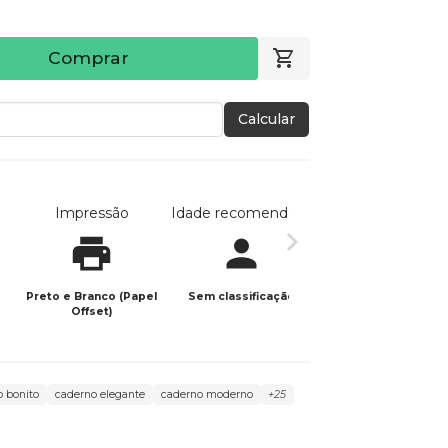
Comprar
Calcular
Impressão
Idade recomendada
Data de publicaç
Preto e Branco (Papel
Sem classificação
05/06/2026
Offset)
o bonito
caderno elegante
caderno moderno
+25