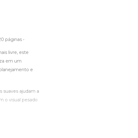
0 páginas •
is livre, este
leza em um
, planejamento e
has suaves ajudam a
em o visual pesado