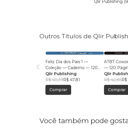
Qlir Publishing 
Outros Títulos de Qlir Publish
Feliz Dia dos Pais 1 —
ATBT Cowor
Coleção — Caderno — 120
— 120 Pági
Páginas — Capa Mole —
Qlir Publishing
— Linhas C
Qlir Publis
Linhas Cinza-Claro — Sem
R$ 60,39
R$ 47,81
Margens
R$ 42,85
R$ 
Margens — 15,24 x 22,86 cm
Comprar
Comprar
(6 x 9 inches)
Você também pode gosta