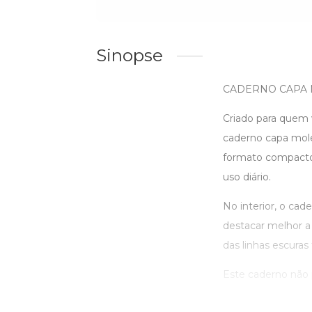
Sinopse
CADERNO CAPA MOLE
Criado para quem v
caderno capa mole
formato compacto e
uso diário.
No interior, o cad
destacar melhor a 
das linhas escuras 
Este caderno não p