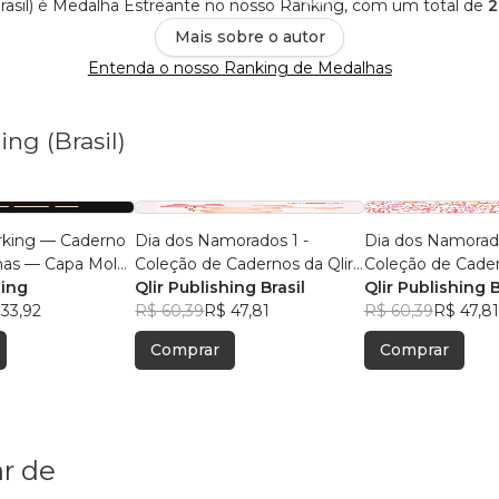
(Brasil) é Medalha Estreante no nosso Ranking, com um total de
2
Mais sobre o autor
Entenda o nosso Ranking de Medalhas
ing (Brasil)
king — Caderno
Dia dos Namorados 1 -
Dia dos Namorado
nas — Capa Mole
Coleção de Cadernos da Qlir
Coleção de Cader
inza-Claro — Sem
hing
Publishing
Qlir Publishing Brasil
Publishing
Qlir Publishing B
33,92
R$ 60,39
R$ 47,81
R$ 60,39
R$ 47,81
Comprar
Comprar
r de