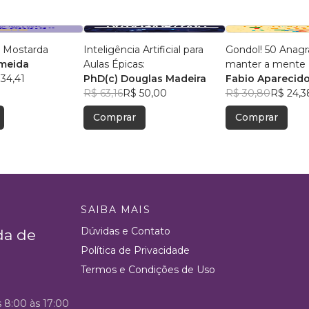
 Mostarda
Inteligência Artificial para
Gondol! 50 Anag
lmeida
Aulas Épicas:
manter a mente +
34,41
PhD(c) Douglas Madeira
Fabio Aparecido
R$ 63,16
R$ 50,00
R$ 30,80
R$ 24,3
Comprar
Comprar
SAIBA MAIS
Dúvidas e Contato
da de
Política de Privacidade
Termos e Condições de Uso
s 8:00 às 17:00