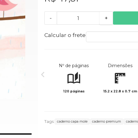
-
+
Calcular o frete
Nº de páginas
Dimensões
120 páginas
15.2 x 22.8 x 0.7 cm
Tags:
caderno capa mole
caderno premium
cadern