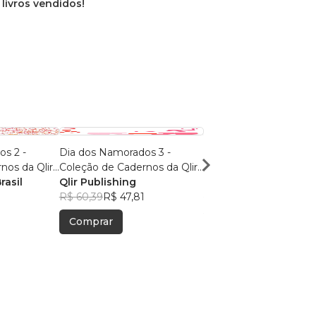
 livros vendidos!
s 2 -
Dia dos Namorados 3 -
Dia dos Namorados 5 -
nos da Qlir
Coleção de Cadernos da Qlir
Coleção de Cadernos d
rasil
Publishing
Qlir Publishing
Publishing
Qlir Publishing
R$ 60,39
R$ 47,81
R$ 60,39
R$ 47,81
Comprar
Comprar