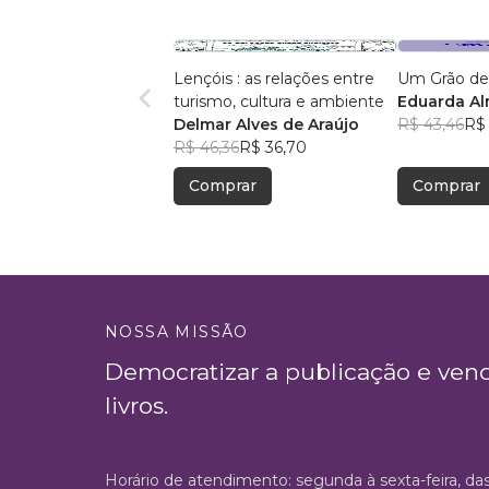
Lençóis : as relações entre
Um Grão de
turismo, cultura e ambiente
Eduarda A
Delmar Alves de Araújo
R$ 43,46
R$ 
R$ 46,36
R$ 36,70
Comprar
Comprar
NOSSA MISSÃO
Democratizar a publicação e ven
livros.
Horário de atendimento: segunda à sexta-feira, da