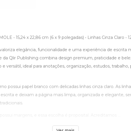
 • 15,24 x 22,86 cm (6 x 9 polegadas) • Linhas Cinza Claro • 12
aloriza elegância, funcionalidade e uma experiência de escrita ma
 da Qlir Publishing combina design premium, praticidade e be
 versátil, ideal para anotações, organização, estudos, trabalho
erno possui papel branco com delicadas linhas cinza claro. As lin
escrita e deixam a página mais limpa, organizada e elegante, s
tradicionais.
ossui margens, e essa escolha é proposital. Acreditamos ...
Ver mais