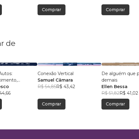
Comprar
Comprar
r de
Autos:
Conexão Vertical
De alguém que 
imento,
Samuel Câmara
demais
e, Autoestima,
esco
R$ 54,85
R$ 43,42
Ellen Bessa
nça e
44,66
R$ 51,82
R$ 41,02
mance
Comprar
Comprar