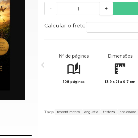
-
+
Calcular o frete
Nº de páginas
Dimensões
108 páginas
13.9 x 21 x 0.7 cm
Tags:
ressentimento
angustia
tristeza
ansiedade