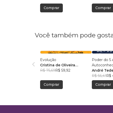
Comprar
Comprar
Você também pode gosta
Evolução
Poder do 5 
Cristina de Oliveira
Autoconhec
Leopoldino Rodrigues
R$ 75,69
R$ 59,92
Autocontrol
André Ted
Autoconfia
R$ 56,41
R$ 
Autoperfor
Comprar
Comprar