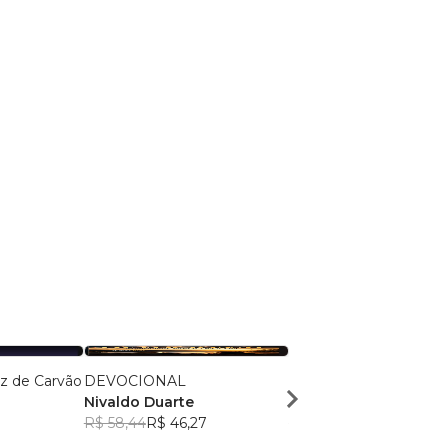
z de Carvão
DEVOCIONAL
Amor Multicor
Nivaldo Duarte
Nivaldo Duarte
R$ 58,44
R$ 46,27
R$ 54,59
R$ 43,22