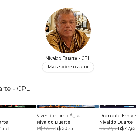
Nivaldo Duarte - CPL
Mais sobre o autor
arte - CPL
Vivendo Como Águia
Diamante Em Ve
arte
Nivaldo Duarte
Nivaldo Duarte
43,71
R$ 63,47
R$ 50,25
R$ 60,18
R$ 47,65