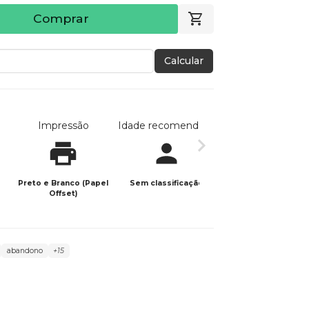
Comprar
Calcular
Impressão
Idade recomendada
Data de publicaç
Preto e Branco (Papel
Sem classificação
05/06/2026
Offset)
abandono
+15