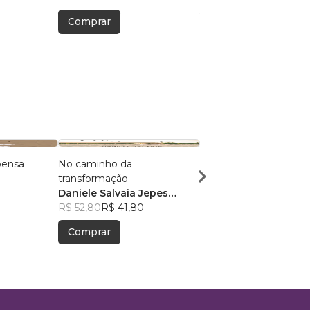
Comprar
Comprar
pensa
No caminho da
Enquanto seu passado
transformação
sangra
Daniele Salvaia Jepes
Sabrina Baes
Rentroia
R$ 52,80
R$ 41,80
R$ 52,22
R$ 41,34
Comprar
Comprar