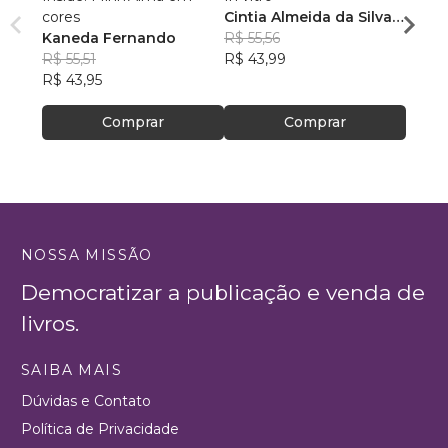
cores
Cintia Almeida da Silva
Rogér
Kaneda Fernando
Santos
R$ 55,56
R$ 38
R$ 55,51
R$ 43,99
R$ 30
R$ 43,95
Comprar
Comprar
NOSSA MISSÃO
Democratizar a publicação e venda de
livros.
SAIBA MAIS
Dúvidas e Contato
Política de Privacidade