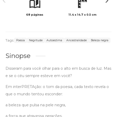
68 páginas
11.4 x 14.7 x 0.5 cm
Preto 
Tags:
Poesia
Negritude
Autoestima
Ancestralidade
Beleza negra
Sinopse
Disseram para você olhar para o alto em busca de luz. Mas
e se o céu sempre esteve em você?
Em interPRETAção: o tom da poesia, cada texto revela o
que o mundo tentou esconder:
a beleza que pulsa na pele negra,
a força que atravessa gerações,