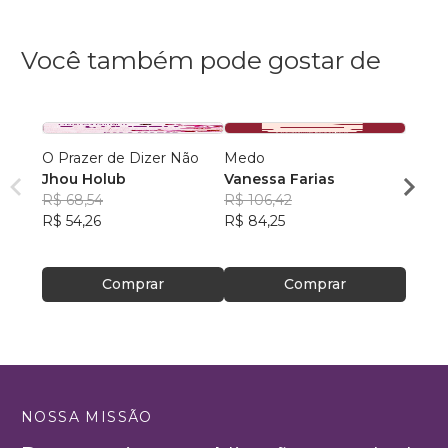
Você também pode gostar de
O Prazer de Dizer Não
Medo
O OU
Jhou Holub
Vanessa Farias
FÁBI
R$ 68,54
R$ 106,42
R$ 79
R$ 54,26
R$ 84,25
R$ 62
Comprar
Comprar
NOSSA MISSÃO