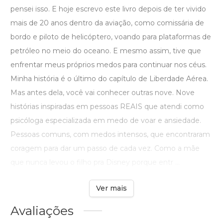
pensei isso. E hoje escrevo este livro depois de ter vivido
mais de 20 anos dentro da aviação, como comissária de
bordo e piloto de helicóptero, voando para plataformas de
petróleo no meio do oceano. E mesmo assim, tive que
enfrentar meus próprios medos para continuar nos céus.
Minha história é o último do capítulo de Liberdade Aérea.
Mas antes dela, você vai conhecer outras nove. Nove
histórias inspiradas em pessoas REAIS que atendi como
psicóloga especializada em medo de voar e ansiedade.
Pessoas comuns, com medos intensos, que encontraram
coragem para dar um passo de cada vez. Como a mãe
que nunca levou o filho pra Disney porque entr ...
Ver mais
Avaliações