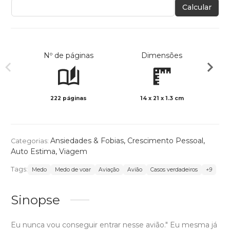
Calcular
Nº de páginas
Dimensões
222 páginas
14 x 21 x 1.3 cm
Preto 
Ansiedades & Fobias
,
Crescimento Pessoal
,
Categorias:
Auto Estima
,
Viagem
Tags:
Medo
Medo de voar
Aviação
Avião
Casos verdadeiros
+9
Sinopse
Eu nunca vou conseguir entrar nesse avião." Eu mesma já